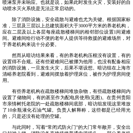
喷淋泵并未响应。也就是说，如果此时发生火灾，安装好的自
动喷水灭火系统是无法正常启动的。
除了消防设施，安全疏散与避难也尤为关键。根据国家标
准，三层及三层以上总建筑面积大于3000平方米的养老机构，
应在二层及以上各层每座疏散楼梯间的相邻部位设置1间避难
间。避难间给行动不便的老年人提供等待救援的避难场所，对
于养老机构来说十分必要。
然而从暗访结果来看，有的养老机构压根没有设置，有的
设置得不合规。还有些避难间已被挪为他用，也没有配备相应
的消防设施，一旦发生火灾，后果不堪设想。暗访组在上海市
清峪养老院看到，避难间摆放着护理床位，被作为护理房间使
用。
有些养老机构在疏散楼梯间堆放杂物，有些疏散楼梯间内
设置了储物间，有的甚至作为配电房使用(见图)。在贵州贵阳
市亲情树托老院的一处疏散楼梯间底部，暗访组发现这里堆放
了10余瓶液化石油气罐。负责人解释称，这些都是已经用光
的，只是还没有处理的空罐。
与此同时，写着“常闭式防火门”的大门常年敞开，安全出