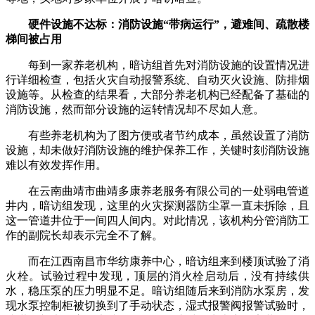
硬件设施不达标：消防设施“带病运行”，避难间、疏散楼
梯间被占用
每到一家养老机构，暗访组首先对消防设施的设置情况进
行详细检查，包括火灾自动报警系统、自动灭火设施、防排烟
设施等。从检查的结果看，大部分养老机构已经配备了基础的
消防设施，然而部分设施的运转情况却不尽如人意。
有些养老机构为了图方便或者节约成本，虽然设置了消防
设施，却未做好消防设施的维护保养工作，关键时刻消防设施
难以有效发挥作用。
在云南曲靖市曲靖多康养老服务有限公司的一处弱电管道
井内，暗访组发现，这里的火灾探测器防尘罩一直未拆除，且
这一管道井位于一间四人间内。对此情况，该机构分管消防工
作的副院长却表示完全不了解。
而在江西南昌市华纺康养中心，暗访组来到楼顶试验了消
火栓。试验过程中发现，顶层的消火栓启动后，没有持续供
水，稳压泵的压力明显不足。暗访组随后来到消防水泵房，发
现水泵控制柜被切换到了手动状态，湿式报警阀报警试验时，