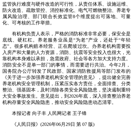
监管执行难度与硬件改造的可行性，从责任体系、设施运维、
防火改造、疏散管控、消控标准化、电气可燃物整治、养老专
属风险治理、部门联合长效监管8个维度提出可落地、可量
化、可考核的工作举措。
有机构负责人表示，严格的消防标准非常必要，保安全是
底线、硬杠杠。养老服务业虽是“为老”产业，还处于“年轻
态”。很多机构赔本经营、正在爬坡过坎。办养老机构需要投
入房产和大量的人力资源，消防、抗震等安全投入也很大，光
靠机构本身难以承担，急需政府、社会等各方加大支持力度。
消防安全不是单一部门的事情，而需要进行共治。今年2月，
国务院办公厅转发了民政部、国家消防救援局等部门发布的
《关于进一步加强养老机构安全管理的意见》，提出健全完善
养老机构安全管理机制，压紧压实各方责任，全面排查、分类
整治、强基固本，及时消除各类安全风险隐患，坚决遏制重特
大安全事故发生。意见提出，到2026年底，深入排查整治养老
机构存量安全风险隐患，推动安全风险隐患动态清零。
本报记者 向子丰 人民网记者 王子锋
《人民日报》(2026年06月29日 第 07 版)