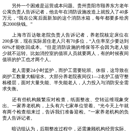
另外一个困难是运营成本问题。贵州贵阳市颐养东方老年
公寓负责人告诉记者，他去年在消防设施改造上就投入了40多
万元，“我在公寓后面新加的这个消防水箱，每年都要多给房
东2000块钱。”
上海市百达敬老院负责人告诉记者，养老院核定床位在
200多张，现在实际居住老人只有70多位，“入住率至少要达到
60%才能收回成本。”但是消防设施的维保等不会因为老人较
少就不运转。比如消控室的值班人员就要两人，有的时候夜间
值班的护工也才两个人。
老人需要24小时监护，而护工需要轮班、休假，这导致在
岗护工数量大幅缩水。大部分养老院夜间仅1—2名护工值守整
栋楼层，面对大量失能、半失能老人，人力投入与消防安全需
求失衡。
还有些机构频繁应对检查，纸面整改、空转运维现象突
出。一家养老机构，上头有六七家单位管着。“光今天上午就
有两个检查组来过，告诉我们准备迎检。”一家养老机构的负
责人告诉记者。
暗访组认为，后期整改过程中，还需兼顾机构经营实际、