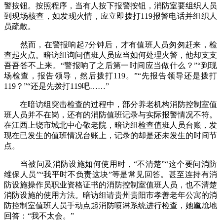
警按钮。按照程序，当有人按下报警按钮，消防室要组织人员
到现场核查，如发现火情，应立即拨打119报警电话并组织人
员疏散。
然而，在警报响起7分钟后，才有值班人员匆匆赶来，检
查起火点。暗访组询问值班人员应当如何处理火警，他却支支
吾吾答不上来。“警报响了之后第一时间应当做什么？”“到现
场检查，报告领导，然后拨打119。”“先报告领导还是拨打
119？”“还是先拨打119吧……”
在暗访组突击检查的过程中，部分养老机构消防控制室值
班人员并不在岗，还有的消防值班记录与实际报警情况不符。
在江西上饶市城北中心敬老院，暗访组检查值班人员台账，发
现在已发生的值班情况台账上，记录的却是还未发生的时间节
点。
当被问及消防设施如何使用时，“不清楚”“这个要问消防
维保人员”“我平时不负责这块”等是常见回答。甚至连持有消
防设施操作员职业资格证书的消防控制室值班人员，也不清楚
消防设施的使用方法。暗访组请贵州贵阳市孝善老年公寓的消
防控制室值班人员手动点起消防喷淋系统进行检查，她尴尬地
回答：“我不太会。”