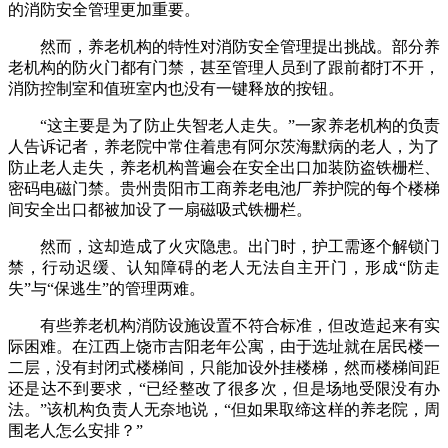
的消防安全管理更加重要。
然而，养老机构的特性对消防安全管理提出挑战。部分养
老机构的防火门都有门禁，甚至管理人员到了跟前都打不开，
消防控制室和值班室内也没有一键释放的按钮。
“这主要是为了防止失智老人走失。”一家养老机构的负责
人告诉记者，养老院中常住着患有阿尔茨海默病的老人，为了
防止老人走失，养老机构普遍会在安全出口加装防盗铁栅栏、
密码电磁门禁。贵州贵阳市工商养老电池厂养护院的每个楼梯
间安全出口都被加设了一扇磁吸式铁栅栏。
然而，这却造成了火灾隐患。出门时，护工需逐个解锁门
禁，行动迟缓、认知障碍的老人无法自主开门，形成“防走
失”与“保逃生”的管理两难。
有些养老机构消防设施设置不符合标准，但改造起来有实
际困难。在江西上饶市吉阳老年公寓，由于选址就在居民楼一
二层，没有封闭式楼梯间，只能加设外挂楼梯，然而楼梯间距
还是达不到要求，“已经整改了很多次，但是场地受限没有办
法。”该机构负责人无奈地说，“但如果取缔这样的养老院，周
围老人怎么安排？”