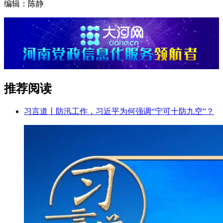
编辑：陈静
推荐阅读
习言道丨防汛工作，习近平为何强调“宁可十防九空”？