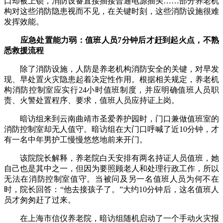
口却被上锁，消防设备直接插接普通电源插头……部分养老机
构对这些消防隐患视而不见，在关键时刻，这些消防设施很难
发挥效能。
应急处置能力弱：值班人员7分钟后才赶到起火点，不熟
悉救援流程
除了消防设施，人防是养老机构消防安全的关键，对早发
现、早处置火灾隐患起着决定性作用。根据相关规定，养老机
构消防控制室应实行24小时值班制度，并应明确值班人员职
责、火警处置程序、要求，值班人员应持证上岗。
暗访组来到云南曲靖市圣爱养护园时，门口兼做值班室的
消防控制室却无人值守。暗访组在大门口呼喊了近10分钟，才
有一名中年男护工慢慢悠悠地前来开门。
该院院长解释，养老院白天安排有两名持证人员值班，她
自己也是其中之一，但因为要照顾老人和处理行政工作，所以
无法在消防控制室值守。当被问及另一名值班人员为何不在
时，院长回答：“他去接孩子了。”大约10分钟后，这名值班人
员才匆匆赶了过来。
在上海市信仪养老院，暗访组随机启动了一个手动火灾报