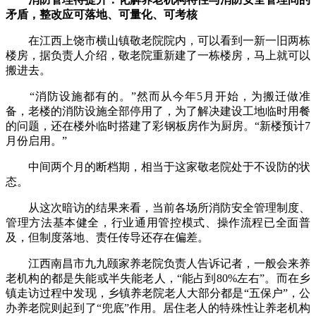
矛盾，整改应可落地、可量化、可考核
在江西上饶市横山镇敬老院院内，可以看到一新一旧两栋
楼房，据负责人介绍，敬老院重新建了一栋楼房，马上就可以
搬进去。
“消防设施都有的。”然而从今年5月开始，为搬迁做准
备，老楼的消防设施全部停用了，为了解决建设工地临时用餐
的问题，还在楼外临时搭建了彩钢板房作为厨房。“新楼预计7
月份启用。”
中间两个月的断档期，相当于这家敬老院处于不设防的状
态。
从这次暗访的结果来看，当前各场所消防安全管理制度、
管理方法基本健全，行业通用管控模式、操作流程已全面普
及，但制度落地、责任传导还存在偏差。
江西南昌市九九颐家养老院负责人告诉记者，一般会来养
老机构的都是失能或半失能老人，“能占到80%左右”。而在乡
镇走访过程中发现，乡镇养老院老人大部分都是“五保户”，公
办养老院则起到了“兜底”作用。居住老人的特殊性让养老机构