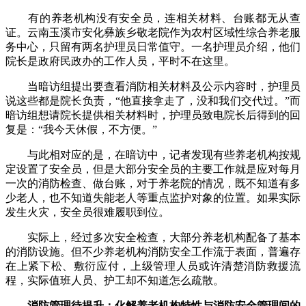
有的养老机构没有安全员，连相关材料、台账都无从查
证。云南玉溪市安化彝族乡敬老院作为农村区域性综合养老服
务中心，只留有两名护理员日常值守。一名护理员介绍，他们
院长是政府民政办的工作人员，平时不在这里。
当暗访组提出要查看消防相关材料及公示内容时，护理员
说这些都是院长负责，“他直接拿走了，没和我们交代过。”而
暗访组想请院长提供相关材料时，护理员致电院长后得到的回
复是：“我今天休假，不方便。”
与此相对应的是，在暗访中，记者发现有些养老机构按规
定设置了安全员，但是大部分安全员的主要工作就是应对每月
一次的消防检查、做台账，对于养老院的情况，既不知道有多
少老人，也不知道失能老人等重点监护对象的位置。如果实际
发生火灾，安全员很难履职到位。
实际上，经过多次安全检查，大部分养老机构配备了基本
的消防设施。但不少养老机构消防安全工作流于表面，普遍存
在上紧下松、敷衍应付，上级管理人员或许清楚消防救援流
程，实际值班人员、护工却不知道怎么疏散。
消防管理待提升：化解养老机构特性与消防安全管理间的