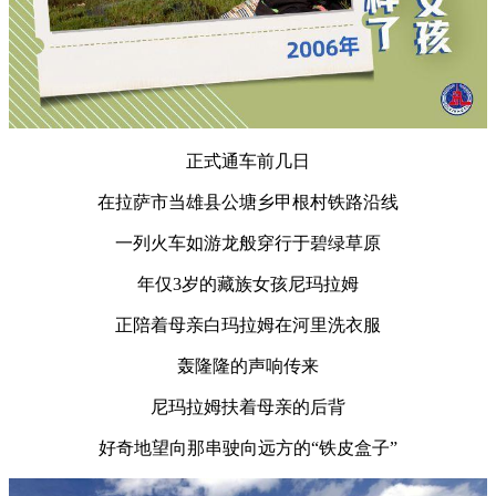
正式通车前几日
在拉萨市当雄县公塘乡甲根村铁路沿线
一列火车如游龙般穿行于碧绿草原
年仅3岁的藏族女孩尼玛拉姆
正陪着母亲白玛拉姆在河里洗衣服
轰隆隆的声响传来
尼玛拉姆扶着母亲的后背
好奇地望向那串驶向远方的“铁皮盒子”