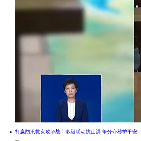
打赢防汛救灾攻坚战丨多级联动抗山洪 争分夺秒护平安