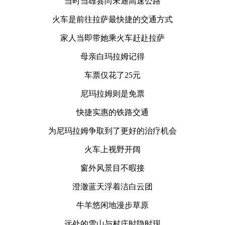
当时当雄县尚未通高速公路
火车是前往拉萨最快捷的交通方式
家人当即带她乘火车赶赴拉萨
母亲白玛拉姆记得
车票仅花了25元
尼玛拉姆则是免票
快捷实惠的铁路交通
为尼玛拉姆争取到了更好的治疗机会
火车上视野开阔
窗外风景目不暇接
澄澈蓝天浮着洁白云团
牛羊悠闲地漫步草原
远处的雪山与村庄时隐时现