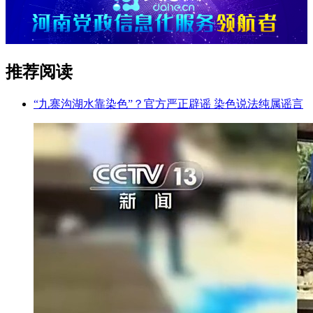
推荐阅读
“九寨沟湖水靠染色”？官方严正辟谣 染色说法纯属谣言