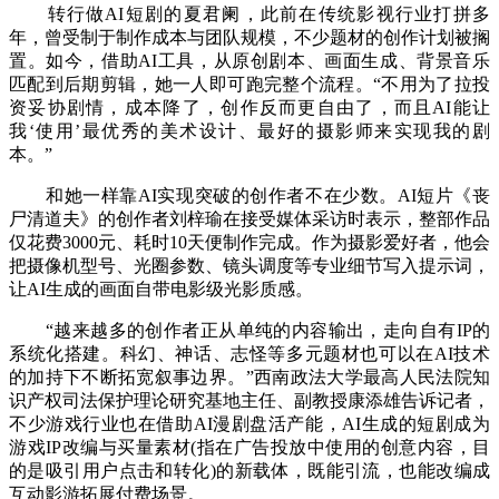
转行做AI短剧的夏君阑，此前在传统影视行业打拼多
年，曾受制于制作成本与团队规模，不少题材的创作计划被搁
置。如今，借助AI工具，从原创剧本、画面生成、背景音乐
匹配到后期剪辑，她一人即可跑完整个流程。“不用为了拉投
资妥协剧情，成本降了，创作反而更自由了，而且AI能让
我‘使用’最优秀的美术设计、最好的摄影师来实现我的剧
本。”
和她一样靠AI实现突破的创作者不在少数。AI短片《丧
尸清道夫》的创作者刘梓瑜在接受媒体采访时表示，整部作品
仅花费3000元、耗时10天便制作完成。作为摄影爱好者，他会
把摄像机型号、光圈参数、镜头调度等专业细节写入提示词，
让AI生成的画面自带电影级光影质感。
“越来越多的创作者正从单纯的内容输出，走向自有IP的
系统化搭建。科幻、神话、志怪等多元题材也可以在AI技术
的加持下不断拓宽叙事边界。”西南政法大学最高人民法院知
识产权司法保护理论研究基地主任、副教授康添雄告诉记者，
不少游戏行业也在借助AI漫剧盘活产能，AI生成的短剧成为
游戏IP改编与买量素材(指在广告投放中使用的创意内容，目
的是吸引用户点击和转化)的新载体，既能引流，也能改编成
互动影游拓展付费场景。