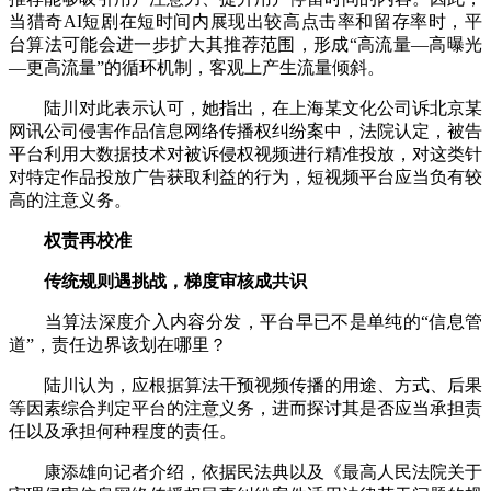
当猎奇AI短剧在短时间内展现出较高点击率和留存率时，平
台算法可能会进一步扩大其推荐范围，形成“高流量—高曝光
—更高流量”的循环机制，客观上产生流量倾斜。
陆川对此表示认可，她指出，在上海某文化公司诉北京某
网讯公司侵害作品信息网络传播权纠纷案中，法院认定，被告
平台利用大数据技术对被诉侵权视频进行精准投放，对这类针
对特定作品投放广告获取利益的行为，短视频平台应当负有较
高的注意义务。
权责再校准
传统规则遇挑战，梯度审核成共识
当算法深度介入内容分发，平台早已不是单纯的“信息管
道”，责任边界该划在哪里？
陆川认为，应根据算法干预视频传播的用途、方式、后果
等因素综合判定平台的注意义务，进而探讨其是否应当承担责
任以及承担何种程度的责任。
康添雄向记者介绍，依据民法典以及《最高人民法院关于