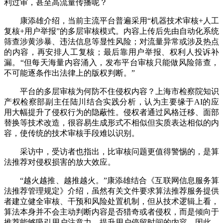
利过审，甚至高流量传播呢？
康添雄介绍，当前主流平台普遍采用“机器技术审核+人工
复核+用户举报”的多层审核模式。内容上传后先由自动化系统
筛查涉黄涉暴、违法信息等显性风险；对流量异常或涉及热点
的内容，再安排人工复核；最后靠用户举报、权利人投诉补
漏。“但每天海量内容涌入，发布平台审核只能做风险筛查，
不可能逐条作出法律上的版权判断。”
平台的多层审核为何防不住侵权内容？上海市检察院知识
产权检察部副主任陆川结合实践分析，认为主要缘于AI的应
用大幅提升了侵权行为的隐蔽性。侵权者通过风格迁移、面部
替换等技术改造，很容易生成形式不相似但实质表达相似的内
容，使传统的技术审核手段难以识别。
采访中，受访者也指出，比审核问题更值得警惕的，是算
法推荐对侵权损害的放大效应。
“越火越推、越推越火。”康添雄结合《互联网信息服务算
法推荐管理规定》介绍，虽然有关文件要求算法推荐服务提供
者建立健全审核、干预和风险处置机制，但从技术逻辑上看，
算法本身并不会主动判断内容是否猎奇或者侵权，而是倾向于
推荐能够吸引用户注意力、提升用户停留时间的内容。因此，