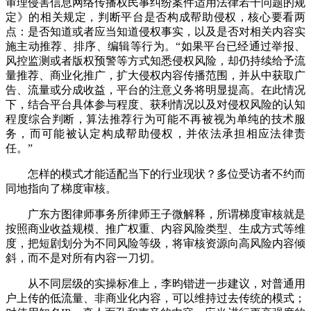
审理侵害信息网络传播权民事纠纷案件适用法律若干问题的规
定》的相关规定，判断平台是否构成帮助侵权，核心要看两
点：是否知道或者应当知道侵权事实，以及是否对相关内容实
施主动推荐、排序、编辑等行为。“如果平台已经通过举报、
风控监测或者版权预警等方式知悉侵权风险，却仍持续给予流
量推荐、商业化推广，扩大侵权内容传播范围，并从中获取广
告、流量或分成收益，平台的注意义务将明显提高。在此情况
下，结合平台具体参与程度、获利情况以及对侵权风险的认知
程度综合判断，算法推荐行为可能不再被视为单纯的技术服
务，而可能被认定构成帮助侵权，并依法承担相应法律责
任。”
怎样的模式才能适配当下的行业现状？多位受访者不约而
同地指向了梯度审核。
广东方图律师事务所律师王子微解释，所谓梯度审核就是
按照商业收益规模、推广权重、内容风险类型、生成方式等维
度，把短剧划分为不同风险等级，将审核资源向高风险内容倾
斜，而不是对所有内容一刀切。
从不同层级的实操标准上，李昀锴进一步建议，对普通用
户上传的低流量、非商业化内容，可以维持过去传统的模式；