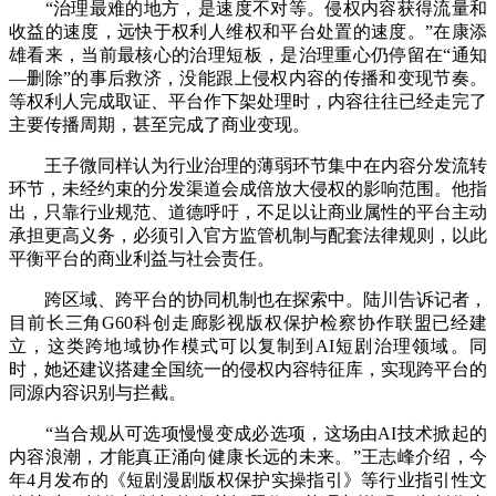
“治理最难的地方，是速度不对等。侵权内容获得流量和
收益的速度，远快于权利人维权和平台处置的速度。”在康添
雄看来，当前最核心的治理短板，是治理重心仍停留在“通知
—删除”的事后救济，没能跟上侵权内容的传播和变现节奏。
等权利人完成取证、平台作下架处理时，内容往往已经走完了
主要传播周期，甚至完成了商业变现。
王子微同样认为行业治理的薄弱环节集中在内容分发流转
环节，未经约束的分发渠道会成倍放大侵权的影响范围。他指
出，只靠行业规范、道德呼吁，不足以让商业属性的平台主动
承担更高义务，必须引入官方监管机制与配套法律规则，以此
平衡平台的商业利益与社会责任。
跨区域、跨平台的协同机制也在探索中。陆川告诉记者，
目前长三角G60科创走廊影视版权保护检察协作联盟已经建
立，这类跨地域协作模式可以复制到AI短剧治理领域。同
时，她还建议搭建全国统一的侵权内容特征库，实现跨平台的
同源内容识别与拦截。
“当合规从可选项慢慢变成必选项，这场由AI技术掀起的
内容浪潮，才能真正涌向健康长远的未来。”王志峰介绍，今
年4月发布的《短剧漫剧版权保护实操指引》等行业指引性文