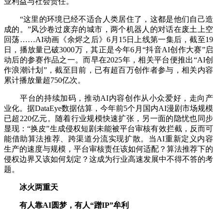
业利益与社会责任。
“这里的环境已经不适合人类居住了，这都是他们自己造
成的。”风沙卷过废弃的城市，两个机器人的对话在废土上空
回荡……AI动画《余烬之后》6月15日上线第一集后，截至19
日，播放量已破3000万，其正是今年6月“抖音AI创作大赛”启
动后的参赛作品之一。而早在2025年，相关平台便推出“AI创
作浪潮计划”，截至目前，已有超百万创作者参与，相关内容
累计播放量超750亿次。
平台的持续加码，推动AI内容创作从小众爱好，走向产
业化。据DataEye数据估算，今年前5个月国内AI漫剧市场规模
已超220亿元。随着行业规模快速扩张，另一面的隐忧也同步
显现：“换皮”生成侵权短剧未能被平台审核有效拦截，反而可
能借助算法推荐、跨渠道分流实现扩散。当AI重新定义内容
生产的速度与规模，平台审核责任该如何适配？算法推荐下的
侵权边界又该如何划定？这成为行业高速发展中不得不答的考
题。
冰火两重天
有人靠AI圆梦，有人“蹭IP”牟利