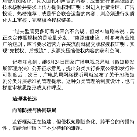
对使用知名IP、真人面孔和声音的内容，应当进行更高强度的
技术核验并要求上传方提供权利证明；对进入付费专区、广告
投流、热榜推荐，或是平台联合运营的内容，则必须进行实质
化人工审核，完整核验授权链条。
“过去监管更多盯着内容合不合规，但对AI短剧来说，真
正决定传播规模的是流量分发。”康添雄建议，对参与商业推
广的短剧，应当要求运营方在买流前就提交版权授权证明，实
现“先授权、后投流”，从源头压缩侵权内容的获利空间。
记者注意到，继6月24日国家广播电视总局就《微短剧发
展管理办法》公开征求意见，提出分类实行备案公示和发行许
可制度后，次日，广电总局网络视听司就发布了关于AI微短
剧分类分层标准的管理提示。这种分类管理的制度设计，也与
梯度审核思路形成某种呼应。
治理谋长远
向前防控与协同破局
监管框架正在搭建，但侵权短剧链条化、跨平台的传播特
性，仍给治理留下了不少待解的难题。