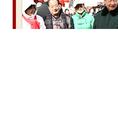
《重器》镌刻法治拓荒之路 以写实叙事致敬代代法律人
精彩评论