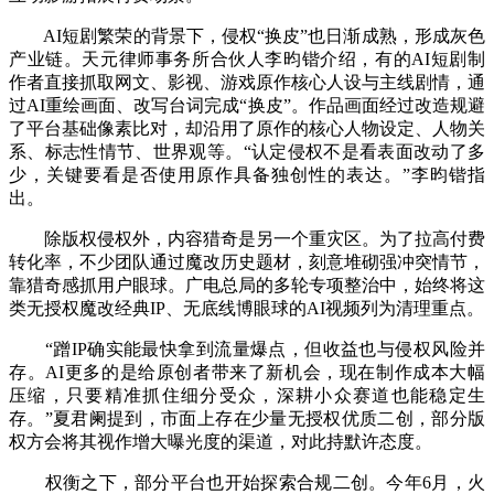
AI短剧繁荣的背景下，侵权“换皮”也日渐成熟，形成灰色
产业链。天元律师事务所合伙人李昀锴介绍，有的AI短剧制
作者直接抓取网文、影视、游戏原作核心人设与主线剧情，通
过AI重绘画面、改写台词完成“换皮”。作品画面经过改造规避
了平台基础像素比对，却沿用了原作的核心人物设定、人物关
系、标志性情节、世界观等。“认定侵权不是看表面改动了多
少，关键要看是否使用原作具备独创性的表达。”李昀锴指
出。
除版权侵权外，内容猎奇是另一个重灾区。为了拉高付费
转化率，不少团队通过魔改历史题材，刻意堆砌强冲突情节，
靠猎奇感抓用户眼球。广电总局的多轮专项整治中，始终将这
类无授权魔改经典IP、无底线博眼球的AI视频列为清理重点。
“蹭IP确实能最快拿到流量爆点，但收益也与侵权风险并
存。AI更多的是给原创者带来了新机会，现在制作成本大幅
压缩，只要精准抓住细分受众，深耕小众赛道也能稳定生
存。”夏君阑提到，市面上存在少量无授权优质二创，部分版
权方会将其视作增大曝光度的渠道，对此持默许态度。
权衡之下，部分平台也开始探索合规二创。今年6月，火