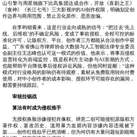
山引擎与周星驰旗下比高集团达成合作，开放《喜剧之王》
《食神》《长江七号》三大影视IP的AI创作权限，明确划定创
作边界与商用范围，禁止丑化原作、恶意改编。
在李昀锴看来，这是行业走向成熟的信号：“把过去‘先上
线、后维权’的不确定风险，变成了事前授权、全程可控的标
准化许可，让版权方、平台、创作者三方都能从合法创作中获
益。”广东省佛山市律师协会大数据与人工智能法律专业委员
会副主任王志峰也认可这一模式的价值。他表示，将事后侵权
追责转化为前端监控，既是权利方主动参与AI浪潮的方式，
也能帮助平台降低事后侵权诉讼风险。但他同时提醒：“这种
模式对行业格局的影响仍有待观察，素材从免费取用转向付费
使用，对中小创作者的成本影响、授权环节可能存在的漏洞，
都需要持续跟踪。”
审核拉锯战
算法有时成为侵权推手
无授权换脸涉嫌侵犯肖像权、肆意二创可能侵犯原版权方
著作权，篡改历史、滥用暴力血腥内容涉嫌内容违规被下
架……创作红线似乎已然清晰，但为何仍有大量问题短剧能顺