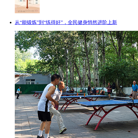
从“能锻炼”到“练得好”，全民健身悄然进阶上新