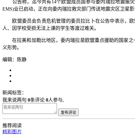
公告称，迄今共有14个欧盟成员国参与委内瑞拉地震赈灾工作，
EMS)业已启动，正在向委内瑞拉救灾部门传送地震灾区卫星影
欧盟委员会负责危机管理的委员拉比卜在公告中表示，欧盟
人、因学校受损无法上课的学生等渡过难关。
在拉美和加勒比地区，委内瑞拉是欧盟重点援助的国家之一。
义形势。
编辑：陈静
新闻标签：
我来说两句
0
条评论
0
人参与,
发布评论
推荐阅读