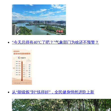
“今天总得有40°C了吧？”气象部门为啥还不预警？
从“能锻炼”到“练得好”，全民健身悄然进阶上新