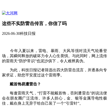
这些不实防雷击传言，你信了吗
2026-06-30
科技日报
今年入夏以来，雷电、暴雨、大风等强对流天气轮番登
场，其瞬间释放的破坏力令人心生畏惧。与此同时，网上流传
的雷雨天“防护常识”也泥沙俱下，令人难辨真伪。
为此，科技日报记者筛选出四大防雷击流言，并逐条向专
家求证，助您平安度过这个雷雨季。
戴首饰易遭雷击？
每逢雷雨天气，“打雷不能戴首饰，否则遭雷击”的说法便
会在朋友圈广泛流传。许多人担心，金、银等金属导电性极
佳，戴在身上无异于给自己装了一个“引雷针”。