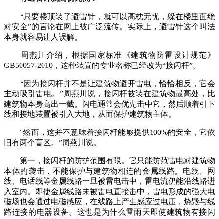
“只要楼顶装了避雷针，就可以高枕无忧，躲在楼里面绝
对安全”的言论在网上被广泛流传。实际上，避雷针这个叫法
本身就容易让人误解。
周燕川介绍，根据国家标准《建筑物防雷设计规范》
GB50057-2010，这种装置的专业名称已经改为“接闪杆”。
“因为接闪杆并不是让建筑物避开雷电，恰恰相反，它会
主动吸引雷电。”周燕川说，接闪杆被装在建筑物最高处，比
建筑物本身高出一截。闪电通常会优先击中它，然后顺着引下
线和接地装置被引入大地，从而保护建筑物主体。
“然而，这并不意味着接闪杆能够提供100%的安全，它依
旧有两个盲区。”周燕川说。
第一，接闪杆的防护范围有限。它只能防范雷电对建筑物
本体的袭击，不能保护与建筑物相连的金属线路。电线、网
线、电话线等金属线路一旦被雷电击中，雷电流仍能沿线路进
入室内。即使金属线路未被雷电直接击中，雷电形成的强大电
磁场也会通过电磁感应，在线路上产生感应过电压，烧毁与线
路连接的电器设备。这也是为什么雷雨天即使建筑物有接闪