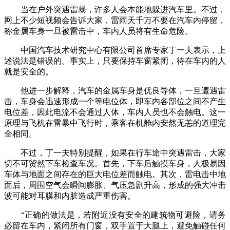
当在户外突遇雷暴，许多人会本能地躲进汽车里。不过，
网上不少短视频会告诉大家，雷雨天千万不要在汽车内停留，
称金属车身一旦被雷击中，车内人员将有生命危险。
中国汽车技术研究中心有限公司首席专家丁一夫表示，上
述说法是错误的。事实上，只要保持车窗紧闭，待在车内的人
就是安全的。
他进一步解释，汽车的金属车身是优良导体，一旦遭遇雷
击，车身会迅速形成一个等电位体，即车内各部位之间不产生
电位差，因此电流不会通过人体，车内人员也不会触电。这一
原理与飞机在雷暴中飞行时，乘客在机舱内安然无恙的道理完
全相同。
不过，丁一夫特别提醒，如果在行车途中突遇雷击，大家
切不可贸然下车检查车况。首先，下车后触摸车身，人极易因
车体与地面之间存在的巨大电位差而触电。其次，雷电击中地
面后，周围空气会瞬间膨胀、气压急剧升高，形成的强大冲击
波可能对耳膜和内脏造成严重伤害。
“正确的做法是，若附近没有安全的建筑物可避险，请务
必留在车内，紧闭所有门窗，双手置于大腿上，避免触碰任何