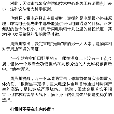
对此，天津市气象灾害防御技术中心高级工程师周燕川表
示，这种说法毫无科学依据。
他解释，雷电选择击中目标时，遵循的是电阻最小路径原
理，即雷电会优先击中那些能提供最低电阻通路的目标。正常
佩戴的首饰体积小，相对于闪电动辄十几公里的路径长度，其
对闪电发展路径的影响微乎其微。
周燕川指出，决定雷电“光顾”谁的另一大因素，是物体相
对于周边环境的高度。
“一个站在空旷田野里的人，哪怕浑身上下没有一丁点金
属，也比一个戴着金项链但站在高楼旁边的人更容易被雷击
中。”他举例说。
周燕川提醒，万一不幸遭遇雷击，佩戴首饰确实会加重人
体灼伤。“根据焦耳定律，巨大电流从金属首饰通过时瞬间产
生的高温，足以造成严重烧伤。”他说，虽然金属首饰不招
雷，但在极端雷暴天气下，摘下身上的金属饰品仍是更稳妥的
选择。
打雷时不要在车内停留？