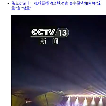
焦点访谈丨一张球票撬动全城消费 赛事经济如何将“流
量”变“增量”