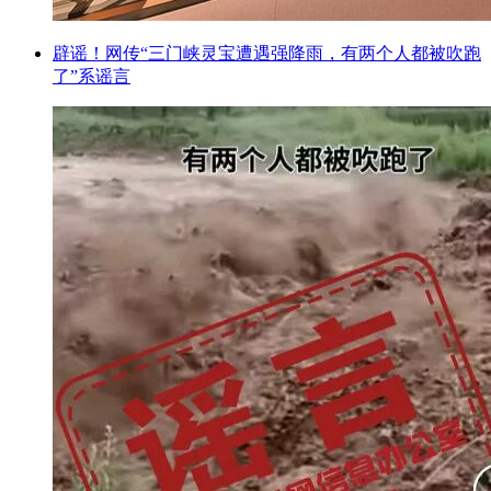
辟谣！网传“三门峡灵宝遭遇强降雨，有两个人都被吹跑
了”系谣言