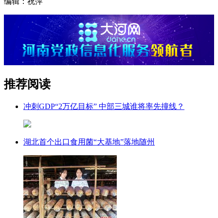
编辑：祝萍
推荐阅读
冲刺GDP“2万亿目标” 中部三城谁将率先撞线？
湖北首个出口食用菌“大基地”落地随州