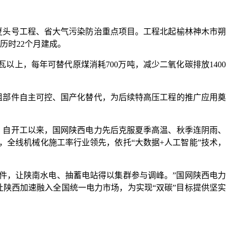
夏头号工程、省大气污染防治重点项目。工程北起榆林神木市朔
，历时22个月建成。
以上，每年可替代原煤消耗700万吨，减少二氧化碳排放1400
组部件自主可控、国产化替代，为后续特高压工程的推广应用奠
。
。自开工以来，国网陕西电力先后克服夏季高温、秋季连阴雨、
全线机械化施工率行业领先，依托“大数据+人工智能”技术，
件，让陕南水电、抽蓄电站得以集群参与调峰。”国网陕西电力
让陕西加速融入全国统一电力市场，为实现“双碳”目标提供坚实