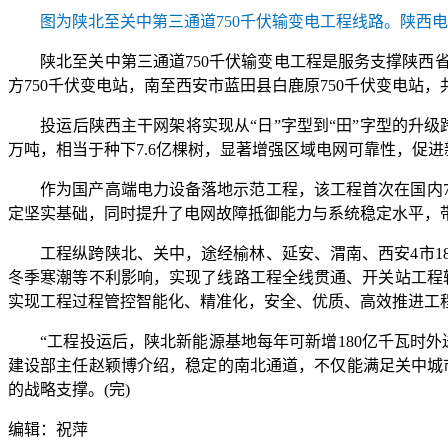
图为陕北至关中第三通道750千伏输变电工程线路。陕西
陕北至关中第三通道750千伏输变电工程是服务支撑陕西省
方750千伏变电站，南至西安市蓝田县白鹿原750千伏变电站，共计
投运后陕西主干网架将实现从“日”字型到“田”字型的升级跨越
万吨，相当于种下7.6亿棵树，显著增强区域电网可靠性，促
作为国产高端电力设备落地示范工程，该工程首次在国内75
定坚实基础，同时提升了电网故障抵御能力与系统稳定水平，
工程纵跨陕北、关中，途经榆林、延安、渭南、西安4市18
冬季寒潮等不利影响，实现了线路工程全线贯通、开关站工程
实现工程过程管控智能化、精准化，安全、优质、高效推进工
“工程投运后，陕北新能源基地每年可新增180亿千瓦时外
建设部主任赵颖博介绍，稳定的南北通道，不仅能满足关中城市
的战略支撑。(完)
编辑：祝萍