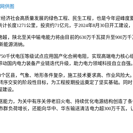
电网供图
经济社会高质量发展的绿色工程、民生工程，也是今年迎峰度
长度1271公里，投资约71亿元，于2024年8月30日开工建设
，陕北至关中输电能力将由目前的630万千瓦提升至900万千瓦
进新能源消纳。
0千伏电压等级试点应用国产化合闸电阻，实现高端电力核心
带动国内电力装备产业链迭代升级，助力电力领域科技自立自强
个区县，气象、地形条件复杂，施工技术要求高、作业风险大
转序交安的阶段性目标，为工程按期投运奠定了坚实基础。同时，
程建设。
送能力，为关中有序关停老旧火电、持续优化电源结构创造了条
群负荷增长，还能向华中、华东输送清洁电力超300万千瓦，