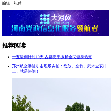
编辑：祝萍
推荐阅读
十五运倒计时10天 古都安阳掀起全民健身热潮
郑州航空港健步走现场实拍：盘鼓、空竹、武术全安排
上，就是热闹！