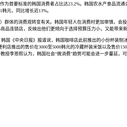
格作为首要标准的韩国消费者占比达23.2%。韩国农水产食品流通
1韩元，同比增长近13%。
年出生）群体的消费观转变有关。韩国年轻人在消费时更加审慎，
小商品连锁店，反映出他们更倾向于选择预算压力小，又能带来
。韩国《中央日报》报道说，韩国咖啡店此前推出的小份杯装刨
店推出的售价在3000至5000韩元的冷藏杯装米饭以及售价1
费学名誉教授李恩熙认为，韩国社会“微消费”趋势可能会进一步蔓延