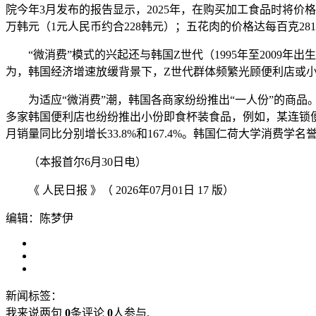
院今年3月发布的报告显示，2025年，在购买加工食品时将价
万韩元（1元人民币约合228韩元）；五花肉的价格达每百克281
“微消费”模式的兴起还与韩国Z世代（1995年至2009
为，韩国经济增速放缓背景下，Z世代群体频繁光顾便利店或
为适应“微消费”潮，韩国各商家纷纷推出“一人份”的商品
多家韩国便利店也纷纷推出小份即食杯装食品，例如，某连锁便利
月销量同比分别增长33.8%和167.4%。韩国仁荷大学消
（本报首尔6月30日电）
《 人民日报 》（ 2026年07月01日 17 版）
编辑：陈梦伊
新闻标签：
我来说两句
0
条评论
0
人参与,