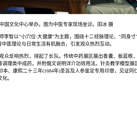
中国文化中心举办。图为中医专家现场坐诊。田冰 摄
智以“小穴位·大健康”为主题，围绕十二经脉理论、“同身寸
将中医理论与日常生活有机融合，引发观众热烈互动。
众反响热烈，排起了长队。传统中药展区展出香囊、板蓝根、
等调理类中成药，并附俄文说明详介功效用法。针灸教学模型展
本、康熙二十三年(1684年)圣旨及人参鉴定专用印章，见证
文化。