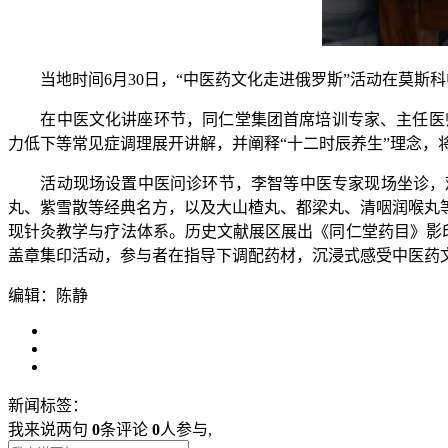
当地时间6月30日，“中医药文化走进俄罗斯”活动在莫斯科
在中医文化讲座环节，同仁堂集团首席培训专家、主任医师李
力低下等常见症调理展开讲解，并阐释“十二时辰养生”理念，
活动现场设置中医问诊环节，李智等中医专家现场坐诊，观
丸、紫雪散等经典名方，以及大山楂丸、都梁丸、清咽润喉丸
现针灸教学与疗法体系。历史文献展区展出《同仁堂药目》影印
盖章集印活动，参与者在指导下调配药材，沉浸式感受中医药
编辑：陈静
新闻标签：
我来说两句
0
条评论
0
人参与,