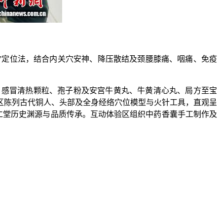
”定位法，结合内关穴安神、降压散结及颈腰膝痛、咽痛、免疫
感冒清热颗粒、孢子粉及安宫牛黄丸、牛黄清心丸、局方至宝
区陈列古代铜人、头部及全身经络穴位模型与火针工具，直观呈
同仁堂历史渊源与品质传承。互动体验区组织中药香囊手工制作及