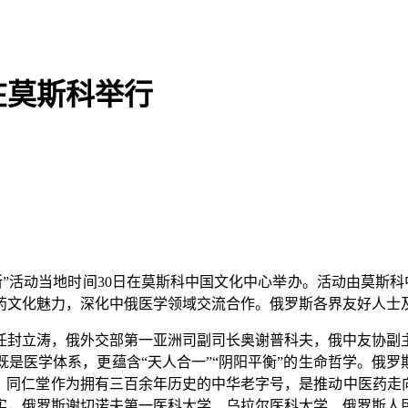
在莫斯科举行
斯”活动当地时间30日在莫斯科中国文化中心举办。活动由莫斯
文化魅力，深化中俄医学领域交流合作。俄罗斯各界友好人士及
封立涛，俄外交部第一亚洲司副司长奥谢普科夫，俄中友协副主
是医学体系，更蕴含“天人合一”“阴阳平衡”的生命哲学。俄罗
。同仁堂作为拥有三百余年历史的中华老字号，是推动中医药走向世
实，俄罗斯谢切诺夫第一医科大学、乌拉尔医科大学、俄罗斯人