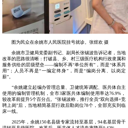
图为民众在余姚市人民医院挂号就诊。张煜欢 摄
余姚市卫健局党委副书记、副局长张锡波告诉记者，当地
改革的思路很清晰：打破县、乡、村三级医疗机构行政隶属和
服务供给的层级壁垒——编制不再“单位所有”，而是“体系共
用”；人员不再是“一编定终身”，而是“编岗分离、以岗定
薪”。
“余姚建立起编办管理总量、卫健统筹调配、医共体自主
使用的编制管理机制，全市3家医共体编制使用率达76.9%，
较改革前提升5个百分点。”张锡波称，推行全员“双向选择+竞
聘上岗”后，当地精简基层行政后勤岗位78个，全部充实到临
床一线。
2025年，余姚150名县级专家流转至基层，94名基层骨干
流转至县级医院。改革后，医共体人才流失率降至0.42%。