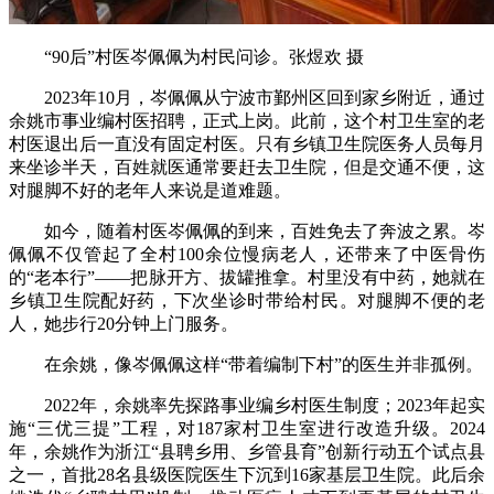
“90后”村医岑佩佩为村民问诊。张煜欢 摄
2023年10月，岑佩佩从宁波市鄞州区回到家乡附近，通过
余姚市事业编村医招聘，正式上岗。此前，这个村卫生室的老
村医退出后一直没有固定村医。只有乡镇卫生院医务人员每月
来坐诊半天，百姓就医通常要赶去卫生院，但是交通不便，这
对腿脚不好的老年人来说是道难题。
如今，随着村医岑佩佩的到来，百姓免去了奔波之累。岑
佩佩不仅管起了全村100余位慢病老人，还带来了中医骨伤
的“老本行”——把脉开方、拔罐推拿。村里没有中药，她就在
乡镇卫生院配好药，下次坐诊时带给村民。对腿脚不便的老
人，她步行20分钟上门服务。
在余姚，像岑佩佩这样“带着编制下村”的医生并非孤例。
2022年，余姚率先探路事业编乡村医生制度；2023年起实
施“三优三提”工程，对187家村卫生室进行改造升级。2024
年，余姚作为浙江“县聘乡用、乡管县育”创新行动五个试点县
之一，首批28名县级医院医生下沉到16家基层卫生院。此后余