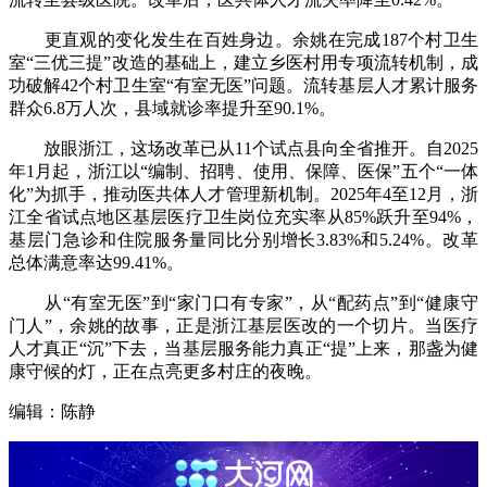
更直观的变化发生在百姓身边。余姚在完成187个村卫生
室“三优三提”改造的基础上，建立乡医村用专项流转机制，成
功破解42个村卫生室“有室无医”问题。流转基层人才累计服务
群众6.8万人次，县域就诊率提升至90.1%。
放眼浙江，这场改革已从11个试点县向全省推开。自2025
年1月起，浙江以“编制、招聘、使用、保障、医保”五个“一体
化”为抓手，推动医共体人才管理新机制。2025年4至12月，浙
江全省试点地区基层医疗卫生岗位充实率从85%跃升至94%，
基层门急诊和住院服务量同比分别增长3.83%和5.24%。改革
总体满意率达99.41%。
从“有室无医”到“家门口有专家”，从“配药点”到“健康守
门人”，余姚的故事，正是浙江基层医改的一个切片。当医疗
人才真正“沉”下去，当基层服务能力真正“提”上来，那盏为健
康守候的灯，正在点亮更多村庄的夜晚。
编辑：陈静