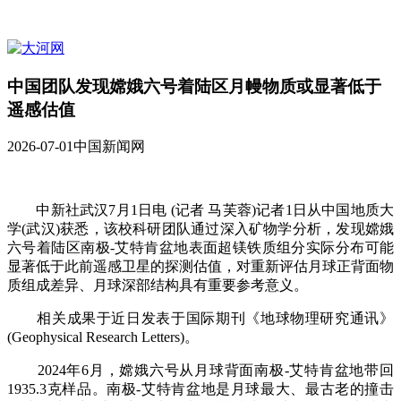
中国团队发现嫦娥六号着陆区月幔物质或显著低于
遥感估值
2026-07-01
中国新闻网
中新社武汉7月1日电 (记者 马芙蓉)记者1日从中国地质大
学(武汉)获悉，该校科研团队通过深入矿物学分析，发现嫦娥
六号着陆区南极-艾特肯盆地表面超镁铁质组分实际分布可能
显著低于此前遥感卫星的探测估值，对重新评估月球正背面物
质组成差异、月球深部结构具有重要参考意义。
相关成果于近日发表于国际期刊《地球物理研究通讯》
(Geophysical Research Letters)。
2024年6月，嫦娥六号从月球背面南极-艾特肯盆地带回
1935.3克样品。南极-艾特肯盆地是月球最大、最古老的撞击