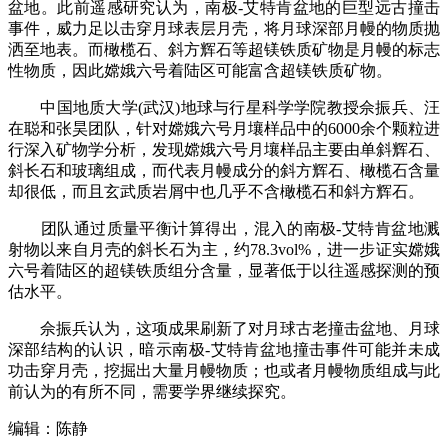
盆地。此前遥感研究认为，南极-艾特肯盆地的巨型远古撞击
事件，威力足以击穿月球表层月壳，将月球深部月幔的物质抛
洒至地表。而橄榄石、斜方辉石等超镁铁质矿物是月幔的标志
性物质，因此嫦娥六号着陆区可能富含超镁铁质矿物。
中国地质大学(武汉)地球与行星科学学院教授佘振兵、汪
在聪和张昊团队，针对嫦娥六号月壤样品中的6000余个颗粒进
行深入矿物学分析，发现嫦娥六号月壤样品主要由单斜辉石、
斜长石和玻璃组成，而代表月幔成分的斜方辉石、橄榄石含量
却很低，而且玄武质岩屑中也几乎不含橄榄石和斜方辉石。
团队通过质量平衡计算得出，混入的南极-艾特肯盆地溅
射物以来自月壳的斜长石为主，约78.3vol%，进一步证实嫦娥
六号着陆区的超镁铁质组分含量，显著低于以往遥感探测的预
估水平。
佘振兵认为，这项成果刷新了对月球古老撞击盆地、月球
深部结构的认识，暗示南极-艾特肯盆地撞击事件可能并未成
功击穿月壳，挖掘出大量月幔物质；也或者月幔物质组成与此
前认为的有所不同，需要学界继续探究。
编辑：陈静