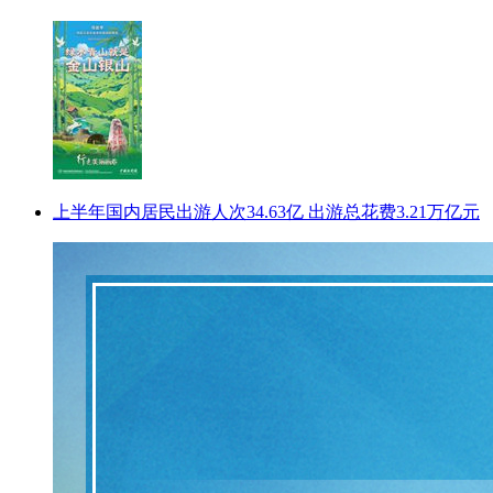
上半年国内居民出游人次34.63亿 出游总花费3.21万亿元