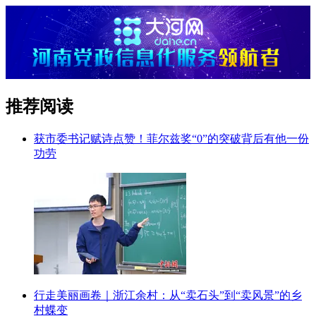
推荐阅读
获市委书记赋诗点赞！菲尔兹奖“0”的突破背后有他一份
功劳
行走美丽画卷｜浙江余村：从“卖石头”到“卖风景”的乡
村蝶变