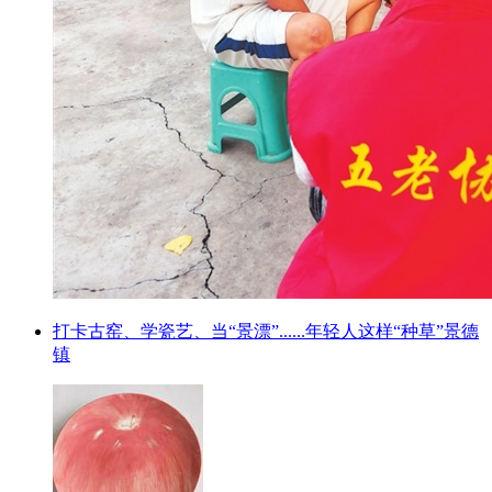
打卡古窑、学瓷艺、当“景漂”......年轻人这样“种草”景德
镇