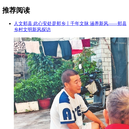
推荐阅读
人文郏县 此心安处是郏乡丨千年文脉 涵养新风——郏县
乡村文明新风探访