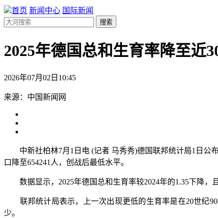
首页
新闻中心
国际新闻
搜索
2025年德国总和生育率降至近
2026年07月02日10:45
来源：中国新闻网
中新社柏林7月1日电 (记者 马秀秀)德国联邦统计局1日公布
口降至654241人，创战后最低水平。
数据显示，2025年德国总和生育率较2024年的1.35下降，
联邦统计局表示，上一次出现更低的生育率是在20世纪90
少。