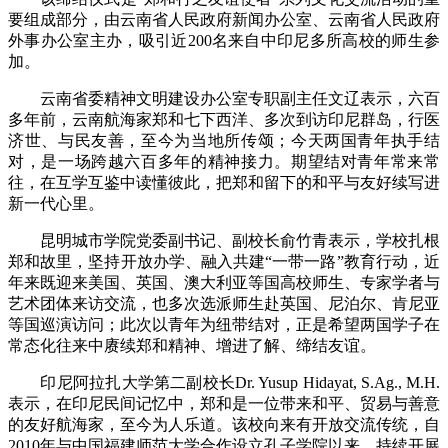
要组成部分，由云南省人民政府新闻办公室、云南省人民政府
外事办公室主办，吸引近200名来自中印尼多所高校的师生参
加。
云南省委精神文明建设办公室专职副主任文辽表示，六百
多年前，云南航海家郑和七下西洋、多次到访印尼群岛，行医
济世、与民友善，至今为当地所传颂；今天两国青年执手结
对，是一场跨越六百多年的精神接力。期望结对青年常来常
往，在互学互鉴中读懂彼此，把郑和留下的和平与友好续写进
新一代心里。
昆明城市学院党委副书记、副校长俞竹青表示，学校扎根
郑和故里，坚持开放办学、融入共建“一带一路”教育行动，近
年来既迎来美国、英国、澳大利亚等国高校师生、专家学者与
艺术团体来访交流，也多次选派师生赴英国、尼泊尔、肯尼亚
等国巡演访问；此次以青年为纽带结对，正是希望两国学子在
常态化往来中赓续郑和精神、增进了解、缔结友谊。
印尼阿拉扎大学第二副校长Dr. Yusup Hidayat, S.Ag., M.H.
表示，在印尼民间记忆中，郑和是一位带来和平、贸易与善意
的友好航海家，至今为人乐道。该校向来有开放交流传统，自
2010年与中国福建师范大学合作设立孔子学院以来，持续开展