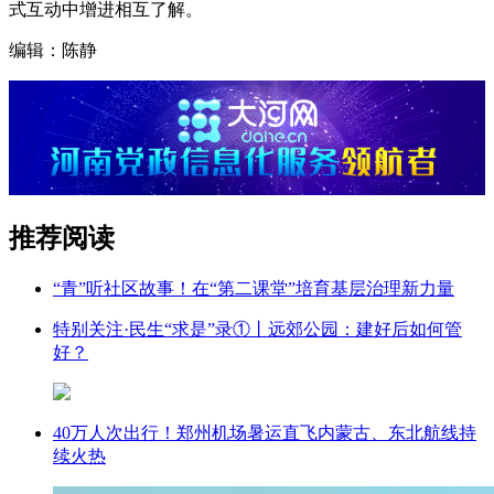
式互动中增进相互了解。
编辑：陈静
推荐阅读
“青”听社区故事！在“第二课堂”培育基层治理新力量
特别关注·民生“求是”录①丨远郊公园：建好后如何管
好？
40万人次出行！郑州机场暑运直飞内蒙古、东北航线持
续火热