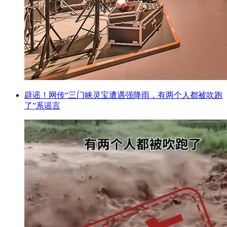
辟谣！网传“三门峡灵宝遭遇强降雨，有两个人都被吹跑
了”系谣言