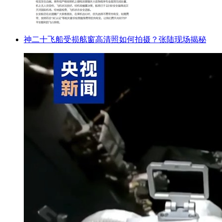
神二十飞船受损舷窗高清照如何拍摄？张陆现场揭秘