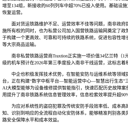
增至134组，新接收的60列列车中超70%已投入使用。基础
恢复运营。
面对货运铁路维护不足、运营效率不佳等问题，南非政府提出
施所有权的同时，也为私营公司加入国营铁路运输网奠定了政策
于构建一个更高效、可靠和可持续的铁路系统，促进包容性增长
等大宗商品运输。
南非私营铁路运营商Traxtion正实施一项价值34亿兰特（
级的机车预计在2026年第三季度投入南非干线运营，这标志
中企也积极发挥技术优势，在智能安防与运维系统等领域提供
台，正在构建“数字中枢平台—智能运营中心—智慧出行生态”三
AI大模型能够为设备维修提供智能指引，快速匹配历史故障案
用提升了南非铁路系统信息管理效率，信息检索效率提升超90
为应对系统性的盗窃犯罪及传统安防手段效率低、成本高的问题
知、识别到响应的全流程自动化安防体系，能够精准判别各类异
路安全保障水平和成本效益。