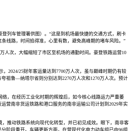
登列车管理署供图）。“这是到机场最快捷的交通方式，刷卡
这条线路，时间掐得准，心里有数，避免高峰期的堵车风险。”
万人次，大幅缩短了市区至机场的通勤时间。豪登铁路运营10
024/25财年客运量达到7700万人次，虽与巅峰时期仍有较
祖鲁—纳塔尔省则分别达到2270万人次和1270万人次。预计
络，在经历工业化时期的辉煌后，如今核心线路运力严重萎
运营南非货运铁路和港口服务的南非运输公司计划到2029年实
，推动铁路系统向现代化转型，并已初见成效。眼下，南非客
已分阶段重开。车辆更新方面，在营现代化电力动车组已由96组