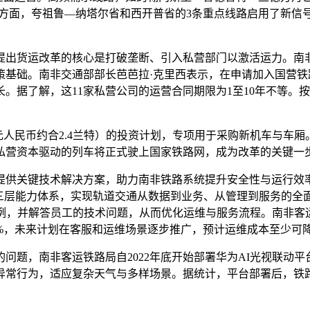
设施方面，夸祖鲁—纳塔尔省和西开普省的3条重点线路启用了新信号
货运改革的核心是打破垄断、引入私营部门以激活运力。南非政
基础。南非交通部部长芭芭拉·克里西表示，在申请加入国营铁路
。据了解，这11家私营公司的运营合同期限为1至10年不等。按
1元人民币约合2.4兰特）的投资计划，专项用于采购新机车与车厢
着私营资本驱动的列车将正式驶上国家铁路网，成为改革的关键一
关键技术解决方案，助力南非铁路系统提升安全性与运行效率
层能力体系，实现轨道交通从数据到业务、从管理到服务的全面智
例，并解答员工的技术问题，从而优化运维与服务流程。南非客运
%，未来计划在客服和运维场景逐步推广，预计运维成本至少可降
，南非客运铁路局自2022年底开始部署华为AI光视联动平
常行为，适应复杂天气与多样场景。据统计，平台部署后，铁路沿