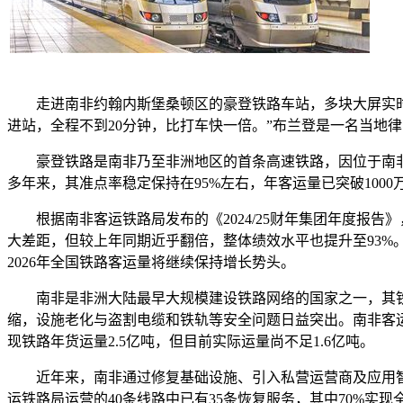
走进南非约翰内斯堡桑顿区的豪登铁路车站，多块大屏实时更
进站，全程不到20分钟，比打车快一倍。”布兰登是一名当地
豪登铁路是南非乃至非洲地区的首条高速铁路，因位于南非豪登
多年来，其准点率稳定保持在95%左右，年客运量已突破1000
根据南非客运铁路局发布的《2024/25财年集团年度报告》，
大差距，但较上年同期近乎翻倍，整体绩效水平也提升至93%。
2026年全国铁路客运量将继续保持增长势头。
南非是非洲大陆最早大规模建设铁路网络的国家之一，其铁
缩，设施老化与盗割电缆和铁轨等安全问题日益突出。南非客运
现铁路年货运量2.5亿吨，但目前实际运量尚不足1.6亿吨。
近年来，南非通过修复基础设施、引入私营运营商及应用智
运铁路局运营的40条线路中已有35条恢复服务，其中70%