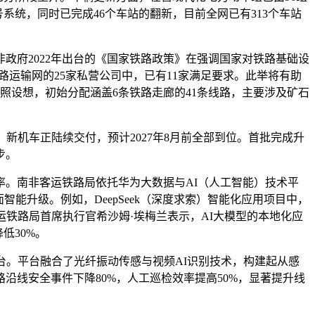
系统，同时已完成46个车站的翻新，目前全网已有313个车站
府2022年出台的《国家铁路政策》在强调国家对铁路基础设
运输网的25家私营公司中，已有11家满足要求。此举将有助
照设想，初始分配涵盖6条铁路走廊的41条线路，主要涉及矿石
。新机车正陆续交付，预计2027年8月前全部到位。首批完成升
步。
。南非客运铁路局依托华为大数据与AI（人工智能）技术平
能升级。例如，DeepSeek（深度求索）智能化应用项目中，
铁路局首席执行官希沙姆·埃梅兰表示，AI大模型的本地化应
低30%。
台。平台融合了光纤振动传感与视频AI识别技术，构建起从感
线安全事件下降80%，人工巡检效率提高50%，显著提升线