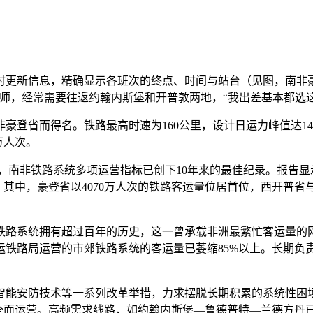
新信息，精确显示各班次的终点、时间与站台（见图，南非豪
律师，经常需要往返约翰内斯堡和开普敦两地，“我出差基本都选
省而得名。铁路最高时速为160公里，设计日运力峰值达14
万人次。
南非铁路系统多项运营指标已创下10年来的最佳纪录。报告显示，2
其中，豪登省以4070万人次的铁路客运量位居首位，西开普省与夸
路系统拥有超过百年的历史，这一曾承载非洲最繁忙客运量的网
铁路局运营的市郊铁路系统的客运量已萎缩85%以上。长期负责
能安防技术等一系列改革举措，力求摆脱长期积累的系统性困境
实现全面运营。高频需求线路，如约翰内斯堡—鲁德普特—兰德方丹