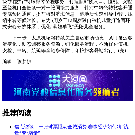
级“如意行”特殊旅客全程服务，打造航站楼入口、值机、安检
至登机口全链条一对一陪同接力服务。针对中转急转旅客开通
专属预约通道，提前核对航班信息，落地后快速引导中转，压
缩中转等候时长。专为5周岁至12周岁独自乘机儿童打造闭环
式安心守护体系，优化“萌娃单飞”无陪儿童服务。
下一步，太原机场将持续关注暑运市场动态，紧盯暑运客
流变化，动态调整服务资源，细化服务流程，不断优化值机、
安检、中转、航延等全链条保障，守护旅客暑期出行。(完)
编辑：陈梦伊
推荐阅读
焦点访谈丨一张球票撬动全城消费 赛事经济如何将“流
量”变“增量”