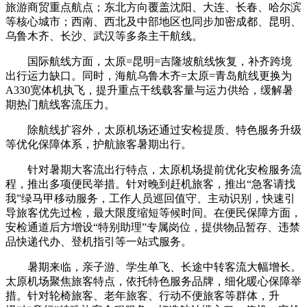
旅游商贸重点航点；东北方向覆盖沈阳、大连、长春、哈尔滨
等核心城市；西南、西北及中部地区也同步加密成都、昆明、
乌鲁木齐、长沙、武汉等多条主干航线。
国际航线方面，太原=昆明=吉隆坡航线恢复，补齐跨境
出行运力缺口。同时，海航乌鲁木齐=太原=青岛航线更换为
A330宽体机执飞，提升重点干线载客量与运力供给，缓解暑
期热门航线客流压力。
除航线扩容外，太原机场还通过安检提质、特色服务升级
等优化保障体系，护航旅客暑期出行。
针对暑期大客流出行特点，太原机场提前优化安检服务流
程，推出多项便民举措。针对晚到赶机旅客，推出“急客请找
我”绿马甲移动服务，工作人员巡回值守、主动识别，快速引
导旅客优先过检，最大限度缩短等候时间。在便民保障方面，
安检通道后方增设“特别助理”专属岗位，提供物品暂存、违禁
品快递代办、登机指引等一站式服务。
暑期来临，亲子游、学生单飞、长途中转客流大幅增长。
太原机场聚焦旅客特点，依托特色服务品牌，细化暖心保障举
措。针对轮椅旅客、老年旅客、行动不便旅客等群体，升