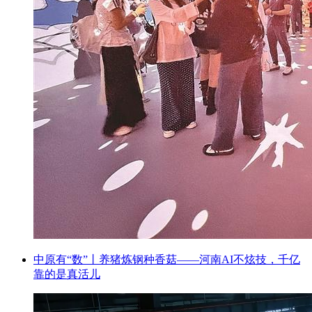
中原有“数”丨养猪炼钢种香菇——河南AI不炫技，千亿
靠的是真活儿