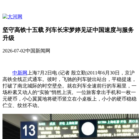
坚守高铁十五载 列车长宋梦婷见证中国速度与服务
升级
2026-07-02
中国新闻网
中新网
上海7月2日电 (记者 殷立勤)2011年6月30日，京沪
高铁全线正式通车。彼时，飞驰的列车驶出站台，平稳提速，
打破了南北城际的时空壁垒。就在列车全速前行的车厢里，一
场朴素又动人的“实验”悄然上演。一位旅客拿出手机和一枚一
元硬币，小心翼翼地将硬币竖立在小桌板上，小小的硬币稳稳
伫立、纹丝不动。