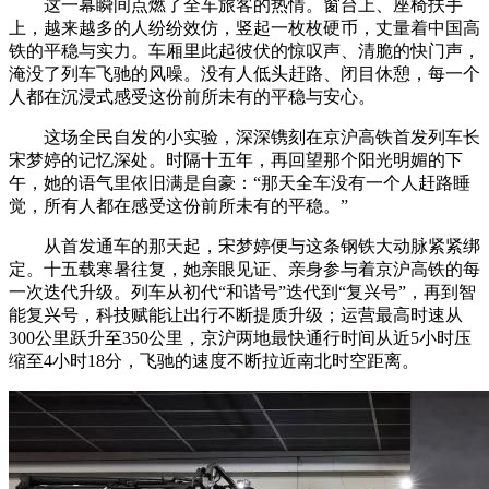
这一幕瞬间点燃了全车旅客的热情。窗台上、座椅扶手
上，越来越多的人纷纷效仿，竖起一枚枚硬币，丈量着中国高
铁的平稳与实力。车厢里此起彼伏的惊叹声、清脆的快门声，
淹没了列车飞驰的风噪。没有人低头赶路、闭目休憩，每一个
人都在沉浸式感受这份前所未有的平稳与安心。
这场全民自发的小实验，深深镌刻在京沪高铁首发列车长
宋梦婷的记忆深处。时隔十五年，再回望那个阳光明媚的下
午，她的语气里依旧满是自豪：“那天全车没有一个人赶路睡
觉，所有人都在感受这份前所未有的平稳。”
从首发通车的那天起，宋梦婷便与这条钢铁大动脉紧紧绑
定。十五载寒暑往复，她亲眼见证、亲身参与着京沪高铁的每
一次迭代升级。列车从初代“和谐号”迭代到“复兴号”，再到智
能复兴号，科技赋能让出行不断提质升级；运营最高时速从
300公里跃升至350公里，京沪两地最快通行时间从近5小时压
缩至4小时18分，飞驰的速度不断拉近南北时空距离。