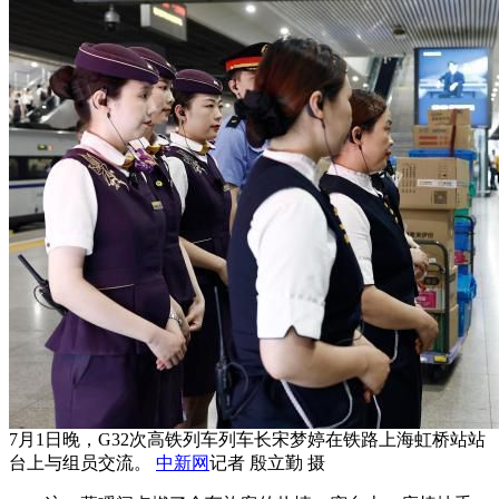
7月1日晚，G32次高铁列车列车长宋梦婷在铁路上海虹桥站站
台上与组员交流。
中新网
记者 殷立勤 摄