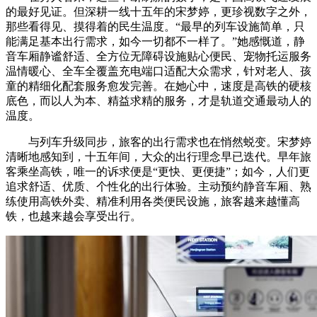
的最好见证。但深耕一线十五年的宋梦婷，更珍视数字之外，
那些看得见、摸得着的民生温度。“最早的列车设施简单，只
能满足基本出行需求，如今一切都不一样了。”她感慨道，静
音车厢静谧舒适、全方位无障碍设施贴心便民、宠物托运服务
温情暖心、全车全覆盖充电端口适配大众需求，针对老人、孩
童的精细化配套服务愈发完善。在她心中，速度是高铁的硬核
底色，而以人为本、精益求精的服务，才是轨道交通最动人的
温度。
与列车升级同步，旅客的出行需求也在悄然蜕变。宋梦婷
清晰地感知到，十五年间，大众的出行理念早已迭代。早年旅
客乘坐高铁，唯一的诉求便是“更快、更便捷”；如今，人们更
追求舒适、优质、个性化的出行体验。主动预约静音车厢、熟
练使用高铁外卖、精准利用各类便民设施，旅客越来越懂高
铁，也越来越会享受出行。