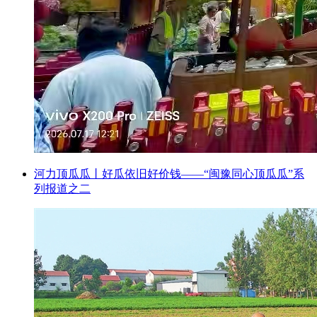
河力顶瓜瓜丨好瓜依旧好价钱——“闽豫同心顶瓜瓜”系
列报道之二