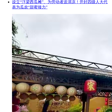
设立“汴梁西瓜摊”、为劳动者送清凉！开封四级人大代
表为瓜农“甜蜜接力”