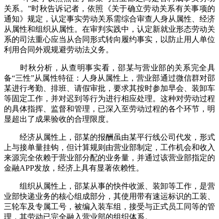
关系。”时秋告诉记者，依照《关于确立劳动关系有关事项的
通知》规定，认定事实劳动关系需综合审查人身从属性、经济
从属性和组织从属性。在审判实践中，认定新就业形态劳动关
系的司法重心应当从合同形式转向履约事实，以防止用人单位
利用合同外观规避劳动法义务。
时秋分析，从查明事实看，邵某与营业部的关系完全具
备“三性”从属性特征：人身从属性上，营业部通过微信群对邵
某进行考勤、排班、请假审批，要求其按时参加早会、装卸车
等固定工作，并对迟到等行为进行相应处理。这种对劳动过程
的具体指挥、监督和管理，已深入至劳动过程的各个环节，明
显超出了成果验收的合理限度。
经济从属性上，邵某的报酬虽由某平行线公司代发，形式
上与接单量挂钩，但计算规则由营业部制定，工作机会和收入
来源完全依赖于营业部分配的业务量，并通过该营业部指定的
金融APP发放，经济上具有显著依赖性。
组织从属性上，邵某从事的快件收派、装卸等工作，是营
业部快递业务的核心组成部分，其使用带有速运标识的工装、
三轮车及专属工号，被编入装车组，接受与正式员工同等的管
理，其劳动已完全融入营业部的组织体系。