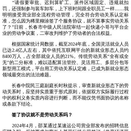
“请假要审批、迟到算旷工、派件区域固定、违规就扣
罚，还强制参与装车卸车，上下班时间跟全职员工一样……我
明明接受营业部全流程劳动管理，完全符合劳动关系认定标
准，怎么因为稀里糊涂签了个服务协议，就不算事实劳动关系
了？”日前，长春市中级人民法院审结一起快递小哥与平台企
业的劳动争议案，二审改判维护了劳动者的合法权益。
根据国家统计局数据，截至2024年底，全国灵活就业人员
已达2.4亿人左右，其中依托互联网平台的新就业形态人员约
8400万人，占全部就业人员的21%。传统劳动关系“全有或全
无”的二分标准，难以适配算法管控、灵活用工、多层分包等
新型用工模式，平台用工劳动关系认定难，已成为新就业形态
领域最突出的法治难题。
长春中院民三庭副庭长时秋提示，审查新就业形态下的劳
动关系时，应坚持实质重于形式原则，依据双方实际履行过程
中的权利义务实质内容进行判断，而不能仅凭书面协议的名称
或条款下结论。
签了协议就不是劳动关系吗？
2024年4月，邵某通过某速运公司营业部发布的招聘信息