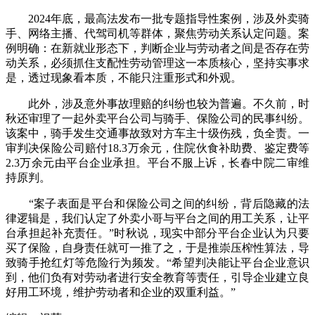
2024年底，最高法发布一批专题指导性案例，涉及外卖骑
手、网络主播、代驾司机等群体，聚焦劳动关系认定问题。案
例明确：在新就业形态下，判断企业与劳动者之间是否存在劳
动关系，必须抓住支配性劳动管理这一本质核心，坚持实事求
是，透过现象看本质，不能只注重形式和外观。
此外，涉及意外事故理赔的纠纷也较为普遍。不久前，时
秋还审理了一起外卖平台公司与骑手、保险公司的民事纠纷。
该案中，骑手发生交通事故致对方车主十级伤残，负全责。一
审判决保险公司赔付18.3万余元，住院伙食补助费、鉴定费等
2.3万余元由平台企业承担。平台不服上诉，长春中院二审维
持原判。
“案子表面是平台和保险公司之间的纠纷，背后隐藏的法
律逻辑是，我们认定了外卖小哥与平台之间的用工关系，让平
台承担起补充责任。”时秋说，现实中部分平台企业认为只要
买了保险，自身责任就可一推了之，于是推崇压榨性算法，导
致骑手抢红灯等危险行为频发。“希望判决能让平台企业意识
到，他们负有对劳动者进行安全教育等责任，引导企业建立良
好用工环境，维护劳动者和企业的双重利益。”