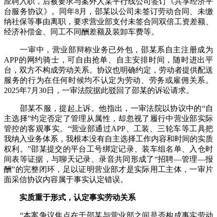
应聘入职，后被要求与案外人某平行线公司签订《共享经济平
台服务协议》。同年8月，邵某以公司未签订劳动合同、未缴
纳社保等事由离职，要求营业部支付未签合同双倍工资差额、
经济补偿金、同工不同酬差额及装卸车费等。
一审中，营业部辩称业务已外包，邵某系自主注册成为
APP的网约骑士，可自由抢单、自主安排时间，随时进出平
台，双方不构成劳动关系。协议也明确约定，劳动者提供配送
服务的行为在任何时候均不认定为劳动、劳务或雇佣关系。
2025年7月30日，一审法院据此驳回了邵某的诉讼请求。
邵某不服，提起上诉。他指出，一审法院以协议中的“自
主选择”约定否定了管理从属性，却忽视了履行中营业部实际
管控的客观事实。“营业部通过APP、工装、三轮车等工具把
我纳入业务体系，我根本没有自主选择工作内容和时间的实质
权利。”邵某提交的平台工号绑定记录、装车组名单、入仓时
间表等证据，与聊天记录、录音共同形成了“招聘—管理—报
酬”的完整闭环，足以证明营业部才是实际用工主体，一审片
面采信协议内容属于事实认定错误。
实质重于形式，认定事实劳动关系
“本案争议焦点在于邵某与营业部之间是否构成事实劳动