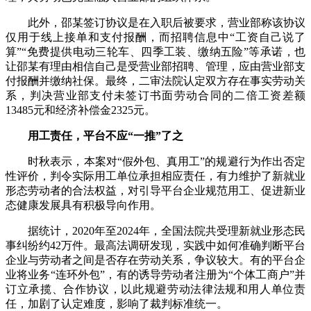
此外，邵某签订协议是在入职后被要求，营业部称该协议
仅用于线上接单和支付报酬，而招聘信息中“工资自己说了
算”“免费提供电动三轮车、四季工装、缴纳五险”等承诺，也
让邵某有理由相信自己是受营业部招聘、管理，应由营业部支
付报酬并缴纳社保。最终，二审法院认定双方存在事实劳动关
系，判决营业部支付未签订书面劳动合同的二倍工资差额
13485元和经济补偿金2325元。
用工责任，平台不应“一推”了之
时秋表示，本案对“假外包、真用工”的规避行为作出否定
性评价，判令实际用工单位承担相应责任，有力维护了新就业
形态劳动者的合法权益，对引导平台企业规范用工、促进新业
态健康发展具有积极导向作用。
据统计，2020年至2024年，全国法院共受理新就业形态民
事纠纷约42万件。最高法调研发现，实践中如何准确判断平台
企业与劳动者之间是否存在劳动关系，争议较大。有的平台企
业将业务“连环外包”，有的诱导劳动者注册为“个体工商户”并
订立承揽、合作协议，以此规避劳动法律法规和用人单位责
任，加剧了认定难度，影响了裁判标准统一。