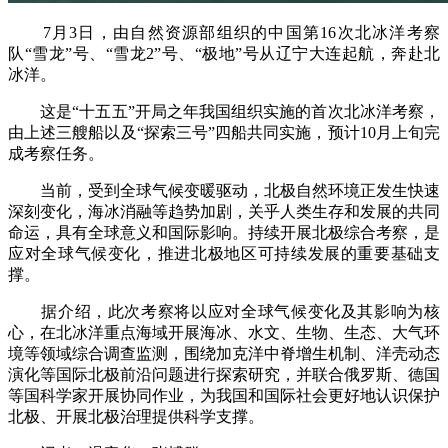
7月3日，由自然资源部组织的中国第16次北冰洋考察
队“雪龙”号、“雪龙2”号、“极地”号从辽宁大连起航，奔赴北
冰洋。
这是“十五五”开局之年我国组织实施的首次北冰洋考察，
由上述三艘船以及“探索三号”四船共同实施，预计10月上旬完
成考察任务。
当前，受到全球气候变暖驱动，北极自然环境正发生快速
深刻变化，海冰消融等趋势加剧，关乎人类生存和发展的共同
命运，具有全球意义和国际影响。持续开展北极综合考察，是
应对全球气候变化，推进北极地区可持续发展的重要基础支
撑。
据介绍，此次考察将以应对全球气候变化及其影响为核
心，在北冰洋重点海域开展海冰、水文、生物、生态、大气环
境等领域综合调查监测，围绕加克洋中脊增生机制、洋壳动态
演化等国际北极前沿问题进行探索研究，并联合俄罗斯、德国
等国科学家开展协同作业，为我国和国际社会更好地认识保护
北极、开展北极治理提供科学支撑。