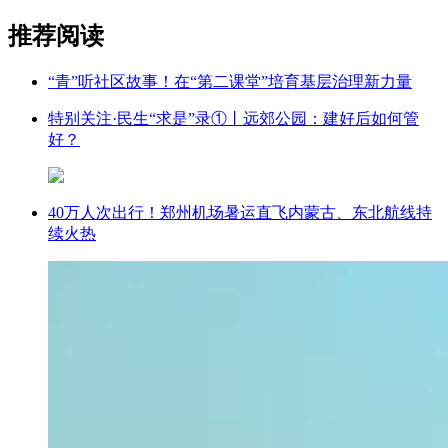
推荐阅读
“青”听社区故事！在“第二课堂”培育基层治理新力量
特别关注·民生“求是”录①丨远郊公园：建好后如何管
好？
40万人次出行！郑州机场暑运直飞内蒙古、东北航线持
续火热