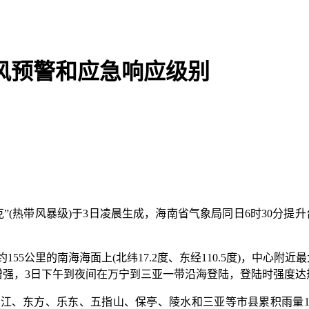
台风预警和应急响应级别
莎克”(热带风暴级)于3日凌晨生成，海南省气象局同日6时30分
公里的南海海面上(北纬17.2度、东经110.5度)，中心附近最大风
渐增强，3日下午到夜间在万宁到三亚一带沿海登陆，登陆时强度
方、乐东、五指山、保亭、陵水和三亚等市县累积雨量150～2