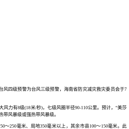
提升台风四级预警为台风三级预警，海南省防灾减灾救灾委员会于7
力有8级(18米/秒)，七级风圈半径90-110公里。预计，“美莎
达热带风暴级或强热带风暴级。
50毫米、局地350毫米以上，其余市县100～150毫米。此