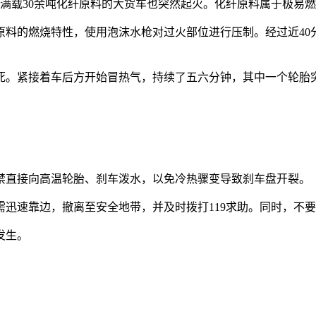
满载30余吨化纤原料的大货车也突然起火。化纤原料属于极易
的燃烧特性，使用泡沫水枪对过火部位进行压制。经过近40
。紧接着车后方开始冒热气，持续了五六分钟，其中一个轮胎突
直接向高温轮胎、刹车泼水，以免冷热骤变导致刹车盘开裂。
速靠边，撤离至安全地带，并及时拨打119求助。同时，不要
发生。