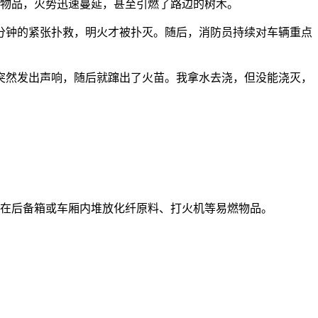
燃物品，火势迅速蔓延，甚至引燃了路边的树木。
分钟的紧张扑救，明火才被扑灭。随后，消防员持续对车辆重点
然发出声响，随后就蹿出了火苗。我拿水去浇，但没能浇灭，
在后备箱或车厢内堆放化纤原料、打火机等易燃物品。