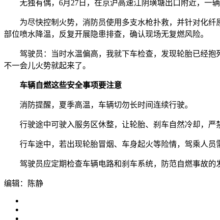
无独有偶，6月27日，在京沪高速江阴璜塘出口附近，一辆
为尽快控制火势，消防员使用多支水枪扑救，并针对化纤原料
部位喷水降温，反复开展隐患排查，确认现场无复燃风险。
驾驶员：当时水温偏高，我就下车检查，发现轮胎已经抱死
不一会儿火势就起来了。
车辆自燃这些安全事项要注意
消防提醒，夏季高温，车辆切勿长时间连续行驶。
行驶途中可驶入服务区休整，让轮胎、刹车自然冷却，严禁
行车途中，若出现轮胎冒烟、车身起火等险情，驾乘人员需迅
驾驶员应定期检查车辆电路和刹车系统，防范自燃事故的
编辑：陈静