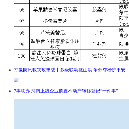
打赢防汛救灾攻坚战丨多级联动抗山洪 争分夺秒护平安
7事联办 河南上线企业购置不动产转移登记“一件事”