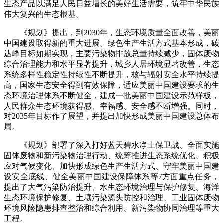
生态产品以满足人民日益增长的美好生活需要，筑牢中华民族
伟大复兴的生态根基。
《规划》提出，到2030年，生态环境质量全面改善，美丽
中国建设取得新的重大进展。绿色生产生活方式基本形成，碳
达峰目标如期实现，主要污染物排放总量持续减少，固体废物
综合治理能力和水平显著提升，城乡人居环境显著改善，生态
系统多样性稳定性持续性不断提升，核与辐射安全水平持续提
高，国家生态安全得到有效保障，适应美丽中国建设要求的生
态环境治理体系不断健全，建成一批美丽中国建设示范样板，
人民群众生态环境获得感、幸福感、安全感不断增强。同时，
对2035年目标作了展望，并提出加快形成美丽中国建设总体布
局。
《规划》部署了深入打好蓝天碧水净土保卫战、全面实施
固体废物和新污染物治理行动、统筹推进生态系统优化、积极
应对气候变化、加快形成绿色生产生活方式、守牢美丽中国建
设安全底线、健全美丽中国建设保障体系等7方面重点任务，
提出了大气污染防治提升、水生态环境治理与保护修复、海洋
生态环境保护修复、土壤污染源头防控和治理、工业固体废物
环境风险隐患排查整治和综合利用、新污染物协同治理等重大
工程。