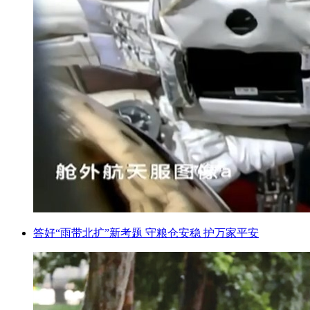
答好“雨带北扩”新考题 守粮仓安稳 护万家平安