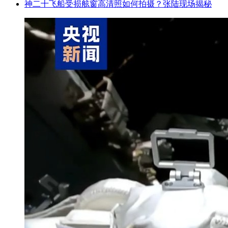
神二十飞船受损舷窗高清照如何拍摄？张陆现场揭秘