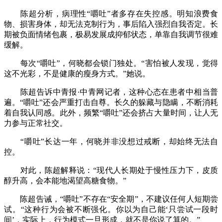
陈超分析，病理性“嚼吐”者多存在失控感。明知浪费食
物、损害身体，却无法克制行为，事后陷入强烈自我否定。长
期被负面情绪包裹，极易发展成抑郁状态，单靠自我调节很难
缓解。
每次“嚼吐”，何晓都会锁门独处。“害怕被人发现，觉得
这不光彩，不是健康的瘦身方式。”她说。
陈超告诉中青报·中青网记者，这种心态在患者中相当普
遍。“嚼吐”还会严重打击自尊。长久的躲藏与隐瞒，不断消耗
着自我认同感。此外，频繁“嚼吐”还会挤占大量时间，让人无
力参与正常社交。
“嚼吐”长达一年，何晓并非没想过戒断，却始终无法自
控。
对此，陈超解释说：“现代人长期处于慢性压力下，皮质
醇升高，会本能地渴望高糖食物。”
陈超告诫，“嚼吐”不存在“安全期”，不建议任何人短期尝
试。“这种行为会被不断强化。你以为自己能‘只尝试一段时
间’，实际上，行为模式一旦形成，就不是你说了算的。”