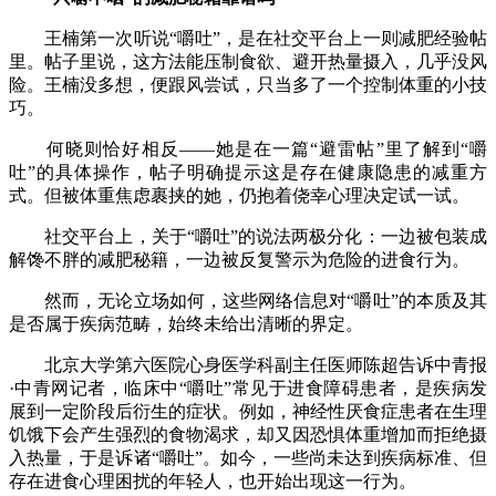
王楠第一次听说“嚼吐”，是在社交平台上一则减肥经验帖
里。帖子里说，这方法能压制食欲、避开热量摄入，几乎没风
险。王楠没多想，便跟风尝试，只当多了一个控制体重的小技
巧。
何晓则恰好相反——她是在一篇“避雷帖”里了解到“嚼
吐”的具体操作，帖子明确提示这是存在健康隐患的减重方
式。但被体重焦虑裹挟的她，仍抱着侥幸心理决定试一试。
社交平台上，关于“嚼吐”的说法两极分化：一边被包装成
解馋不胖的减肥秘籍，一边被反复警示为危险的进食行为。
然而，无论立场如何，这些网络信息对“嚼吐”的本质及其
是否属于疾病范畴，始终未给出清晰的界定。
北京大学第六医院心身医学科副主任医师陈超告诉中青报
·中青网记者，临床中“嚼吐”常见于进食障碍患者，是疾病发
展到一定阶段后衍生的症状。例如，神经性厌食症患者在生理
饥饿下会产生强烈的食物渴求，却又因恐惧体重增加而拒绝摄
入热量，于是诉诸“嚼吐”。如今，一些尚未达到疾病标准、但
存在进食心理困扰的年轻人，也开始出现这一行为。