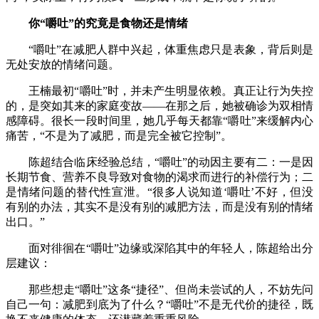
你“嚼吐”的究竟是食物还是情绪
“嚼吐”在减肥人群中兴起，体重焦虑只是表象，背后则是
无处安放的情绪问题。
王楠最初“嚼吐”时，并未产生明显依赖。真正让行为失控
的，是突如其来的家庭变故——在那之后，她被确诊为双相情
感障碍。很长一段时间里，她几乎每天都靠“嚼吐”来缓解内心
痛苦，“不是为了减肥，而是完全被它控制”。
陈超结合临床经验总结，“嚼吐”的动因主要有二：一是因
长期节食、营养不良导致对食物的渴求而进行的补偿行为；二
是情绪问题的替代性宣泄。“很多人说知道‘嚼吐’不好，但没
有别的办法，其实不是没有别的减肥方法，而是没有别的情绪
出口。”
面对徘徊在“嚼吐”边缘或深陷其中的年轻人，陈超给出分
层建议：
那些想走“嚼吐”这条“捷径”、但尚未尝试的人，不妨先问
自己一句：减肥到底为了什么？“嚼吐”不是无代价的捷径，既