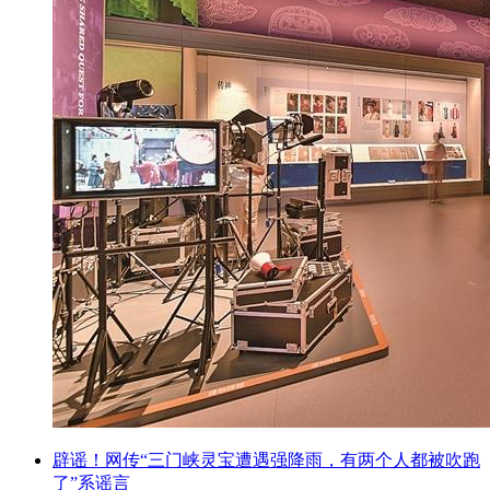
辟谣！网传“三门峡灵宝遭遇强降雨，有两个人都被吹跑
了”系谣言