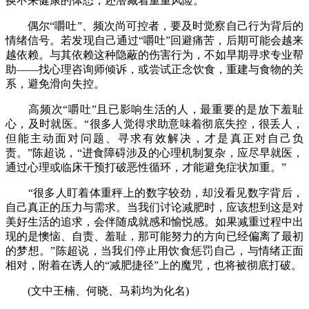
换不来健康的体态，还潜藏着重重风险。
偶尔“嚼吐”、频次尚可控者，要及时觉察自己行为背后的
情绪信号。若发现自己通过“嚼吐”回避痛苦，后期可能会越来
越依赖。与其依赖这种隐蔽的伤害行为，不如早期寻求专业帮
助——找心理咨询师倾诉，或尝试正念饮食，重建与食物的关
系，避免滑向失控。
高频次“嚼吐”且已影响生活的人，最重要的是放下羞耻
心，及时就医。“很多人觉得求助意味着彻底失控，很丢人，
但能主动面对问题、寻求有效解决，才是真正对自己负
责。”陈超说，“进食障碍涉及的心理机制复杂，应尽早就医，
通过心理或临床干预打破恶性循环，才能避免症状加重。”
“很多人盯着体重秤上的数字较劲，却没看见数字背后，
自己真正的压力与需求。当我们讨论减肥时，应该想到这是对
美好生活的追求，会伴随成就感和愉悦感。如果减重过程中出
现的是懊恼、自责、羞耻，那可能努力的方向已经偏离了最初
的梦想。”陈超说，当我们停止用饮食惩罚自己，与情绪正面
相对，附着在诱人的“减肥捷径”上的魔咒，也将被彻底打破。
(文中王楠、何晓、马莉均为化名)