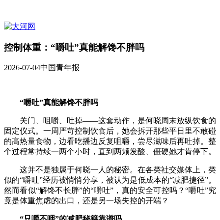
控制体重：“嚼吐”真能解馋不胖吗
2026-07-04
中国青年报
“嚼吐”真能解馋不胖吗
关门、咀嚼、吐掉——这套动作，是何晓周末放纵饮食的
固定仪式。一周严苛控制饮食后，她会拆开那些平日里不敢碰
的高热量食物，边看吃播边反复咀嚼，尝尽滋味后再吐掉。整
个过程常持续一两个小时，直到两颊发酸、僵硬她才肯停下。
这并不是独属于何晓一人的秘密。在各类社交媒体上，类
似的“嚼吐”经历被悄悄分享，被认为是低成本的“减肥捷径”。
然而看似“解馋不长胖”的“嚼吐”，真的安全可控吗？“嚼吐”究
竟是体重焦虑的出口，还是另一场失控的开端？
“只嚼不咽”的减肥秘籍靠谱吗