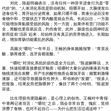
对此，陈超明确表示，没有任何一种异常进食行为是“零
代价”的。“人体消化系统是联动机制。咀嚼开始，大脑便发出
进食信号，胃开始分泌胃液。如果只嚼不咽，胃液分泌后没有
食物中和，空腹状态下胃内酸度就会升高。长此以往，一方面
可能增加胃黏膜受损的风险；另一方面，如果伴有贲门功能不
全，胃酸也更容易反流，灼伤食管。此外，肠道也会因神经反
射而提前‘活跃’起来，却始终没有真正的营养物进入。长期如
此，增加胃肠功能紊乱的风险。”
高频次“嚼吐”一年半后，王楠的身体频频报警：“胃里反
酸，肠胃难受，连牙齿都发酸。”
“‘嚼吐’对消化系统的损伤是全方位的。”陈超解释说，大
量、快速咀嚼直接磨损牙釉质；咀嚼时大量分泌的唾液若与食
物残渣混合发酵，所产生的酸性物质会腐蚀牙齿；频繁刺激唾
液腺，还可能导致腮腺良性肿大，即俗称的“发腮”。“很多人
想瘦脸，结果反而把脸嚼肿了，像挂了两个小铃铛。”陈超形
容道。
比生理损伤更隐蔽的，是心理上的创伤。王楠对中青报·
中青网记者坦言：“‘嚼吐’之后，我会非常自责、愧疚，觉得
浪费了食物，也对不起自己——为什么把生活过成这样？”