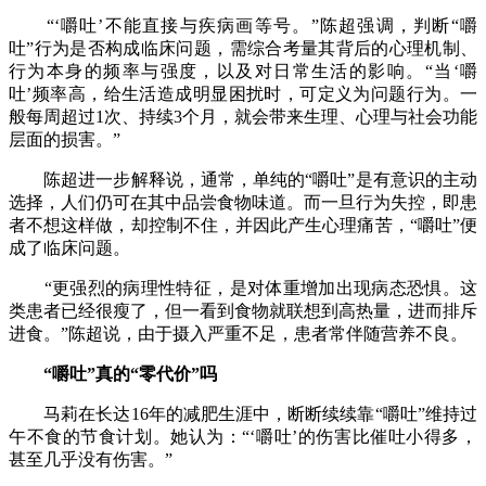
“‘嚼吐’不能直接与疾病画等号。”陈超强调，判断“嚼
吐”行为是否构成临床问题，需综合考量其背后的心理机制、
行为本身的频率与强度，以及对日常生活的影响。“当‘嚼
吐’频率高，给生活造成明显困扰时，可定义为问题行为。一
般每周超过1次、持续3个月，就会带来生理、心理与社会功能
层面的损害。”
陈超进一步解释说，通常，单纯的“嚼吐”是有意识的主动
选择，人们仍可在其中品尝食物味道。而一旦行为失控，即患
者不想这样做，却控制不住，并因此产生心理痛苦，“嚼吐”便
成了临床问题。
“更强烈的病理性特征，是对体重增加出现病态恐惧。这
类患者已经很瘦了，但一看到食物就联想到高热量，进而排斥
进食。”陈超说，由于摄入严重不足，患者常伴随营养不良。
“嚼吐”真的“零代价”吗
马莉在长达16年的减肥生涯中，断断续续靠“嚼吐”维持过
午不食的节食计划。她认为：“‘嚼吐’的伤害比催吐小得多，
甚至几乎没有伤害。”