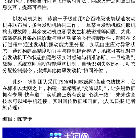
飞控中心，能够自行计算飞行实时算法，两级火箭之间通过信
息交互，提高可靠性。
以发动机为例，该箭一子级使用9台百吨级液氧煤油发动
机并联布局，多台发动机协同工作，一旦某台发动机或伺服机
构出现故障，其余发动机也容易发生机械碰撞等问题。为此，
该箭搭载具备故障诊断与重构功能的飞行控制软件，能够在飞
行过程中通过发动机摆动能力重分配，实现自主应对异常状
态。通过构建高精度动力学与控制耦合模型，系统可实现对每
台发动机工作状态的毫秒级实时感知与精准诊断。一旦检测到
故障，系统立即启动智能重构机制，自动识别失效部件，动态
分配控制指令，指挥其他健康发动机“协同补位”。
此外，研制团队采用TSN(时间敏感网)高速总线技术，它
在标准以太网之上，构建一套精密的“交通规则”，让关键数据
拥有专属“快车道”，实现箭上所有设备“心跳一致”，未来这套
技术可以和手机连接，实时回传数据和画面。(人民日报 记者
刘诗瑶)
编辑：陈梦伊