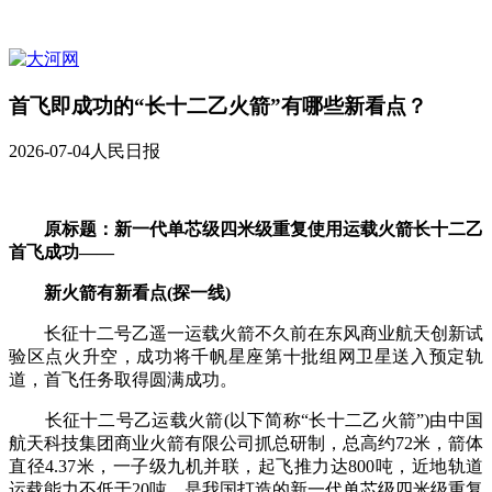
首飞即成功的“长十二乙火箭”有哪些新看点？
2026-07-04
人民日报
原标题：新一代单芯级四米级重复使用运载火箭长十二乙
首飞成功——
新火箭有新看点(探一线)
长征十二号乙遥一运载火箭不久前在东风商业航天创新试
验区点火升空，成功将千帆星座第十批组网卫星送入预定轨
道，首飞任务取得圆满成功。
长征十二号乙运载火箭(以下简称“长十二乙火箭”)由中国
航天科技集团商业火箭有限公司抓总研制，总高约72米，箭体
直径4.37米，一子级九机并联，起飞推力达800吨，近地轨道
运载能力不低于20吨，是我国打造的新一代单芯级四米级重复