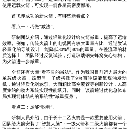
使用运载火箭，可实现一箭多星高密度部署。
首飞即成功的新火箭，有哪些新看点？
看点一：巧做“减法”。
研制团队介绍，通过轻量化设计给火箭减重，提高了运输
效率。例如，传统火箭上的电缆网有较大重量占比，通过尝试
轻量化的导线设计，能降低30%到40%的重量。在整流罩的材
质选择上，团队经过反复试验，打造玻璃钢夹蜂窝夹心结构，
为火箭进一步减重。
全箭还有大量“看不见的减法”。作为我国目前运力最大的
单芯级火箭，该型号一子级搭载了9台百吨级液氧煤油发动
机，通过轻质化涡轮泵、大面积比高空喷管等创新设计，以高
度集约的动力系统实现性能跃升。同时，该箭通过优化总体布
局实现箭体结构的系统性“减重瘦身”。
看点二：足够“聪明”。
研制人员介绍，由于长十二乙火箭是一款重复使用火箭，
团队给火箭安装了“智慧大脑”：一级火箭和二级火箭都有一个