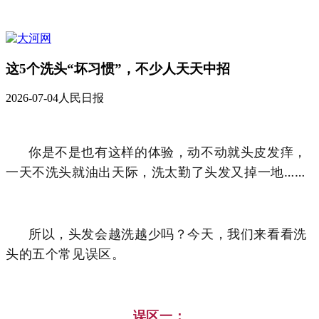
这5个洗头“坏习惯”，不少人天天中招
2026-07-04
人民日报
你是不是也有
这样的体验
，
动不动就
头皮发痒
，
一天不洗头就
油出天际
，洗太勤了
头发又掉一地
……
所以，头发会越洗越少吗？今天，我们来看看
洗
头的五个常见误区
。
误区一：