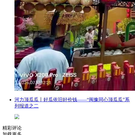
河力顶瓜瓜丨好瓜依旧好价钱——“闽豫同心顶瓜瓜”系
列报道之二
精彩评论
加载更多