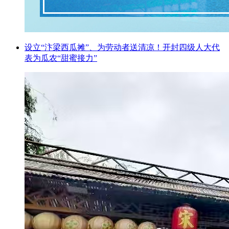
设立“汴梁西瓜摊”、为劳动者送清凉！开封四级人大代
表为瓜农“甜蜜接力”