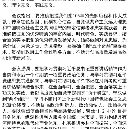
义、理论意义、实践意义。
会议指出，要准确把握我们党105年的光辉历程和伟大成
就，传承红色基因，砥砺初心使命，自觉做共产主义远大理想
和中国特色社会主义共同理想的坚定信仰者和忠实实践者。要
准确把握党的优秀特质的丰富内涵、时代特色、实践要求，结
合新的实际把党的优秀特质发扬光大，始终做到对党忠诚、为
党分忧、为党尽责、为党奉献。要准确把握“五个必须”重要要
求，贯彻到政府工作全过程各方面，不断开创高质量发展高效
能治理新局面。
会议强调，要把学习贯彻习近平总书记重要讲话精神作为
当前和今后一个时期的一项重要政治任务，与学习贯彻习近平
党建思想贯通起来，与学习贯彻习近平总书记在河南考察时重
要讲话精神结合起来，在全面学习、全面把握、全面落实上下
功夫见实效。要以高度政治自觉坚定拥护“两个确立”、坚决做
到“两个维护”，坚持不懈用习近平新时代中国特色社会主义思
想凝心铸魂，不断提高政治判断力、政治领悟力、政治执行
力。要以强烈使命担当推动高质量发展，聚焦“1+2+4+N”目标
任务体系，纵深推进融入服务全国统一大市场，着力构建具有
河南特色的现代化产业体系，扎实推进乡村全面振兴，全面深