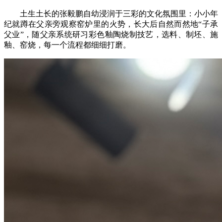
土生土长的张毅鹏自幼浸润于三彩的文化氛围里：小小年
纪就蹲在父亲旁观察窑炉里的火势，长大后自然而然地“子承
父业”，随父亲系统研习彩色釉陶烧制技艺，选料、制坯、施
釉、窑烧，每一个流程都细细打磨。