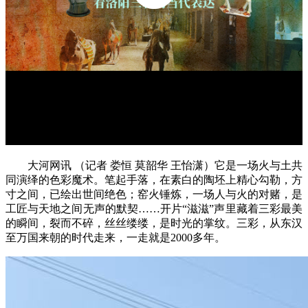
大河网讯 （记者 娄恒 莫韶华 王怡潇）它是一场火与土共
同演绎的色彩魔术。笔起手落，在素白的陶坯上精心勾勒，方
寸之间，已绘出世间绝色；窑火锤炼，一场人与火的对赌，是
工匠与天地之间无声的默契……开片“滋滋”声里藏着三彩最美
的瞬间，裂而不碎，丝丝缕缕，是时光的掌纹。三彩，
从东汉
至万国来朝的时代走来，一走就是2000多年。