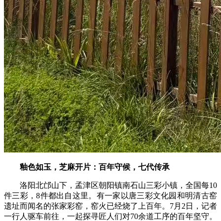
釉色如玉，芝麻开片：百年守候，七代传承
洛阳北邙山下，孟津区朝阳镇南石山三彩小镇，全国每10
件三彩，8件都出自这里。有一家以唐三彩文化园和明清古窑
遗址而闻名的张家彩窑，窑火已经烧了上百年。7月2日，记者
一行人驱车前往，一起探寻匠人们对70余道工序的百年坚守。