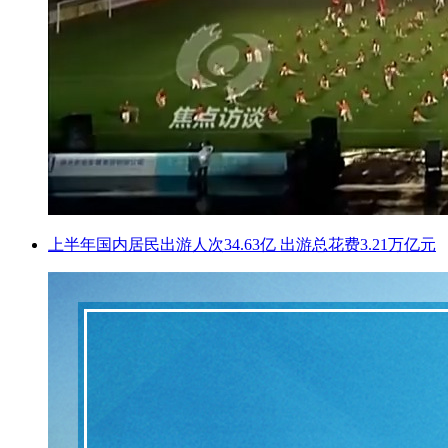
上半年国内居民出游人次34.63亿 出游总花费3.21万亿元