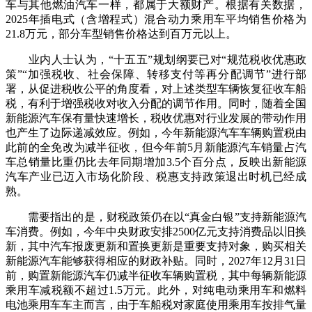
车与其他燃油汽车一样，都属于大额财产。根据有关数据，
2025年插电式（含增程式）混合动力乘用车平均销售价格为
21.8万元，部分车型销售价格达到百万元以上。
业内人士认为，“十五五”规划纲要已对“规范税收优惠政
策”“加强税收、社会保障、转移支付等再分配调节”进行部
署，从促进税收公平的角度看，对上述类型车辆恢复征收车船
税，有利于增强税收对收入分配的调节作用。同时，随着全国
新能源汽车保有量快速增长，税收优惠对行业发展的带动作用
也产生了边际递减效应。例如，今年新能源汽车车辆购置税由
此前的全免改为减半征收，但今年前5月新能源汽车销量占汽
车总销量比重仍比去年同期增加3.5个百分点，反映出新能源
汽车产业已迈入市场化阶段、税惠支持政策退出时机已经成
熟。
需要指出的是，财税政策仍在以“真金白银”支持新能源汽
车消费。例如，今年中央财政安排2500亿元支持消费品以旧换
新，其中汽车报废更新和置换更新是重要支持对象，购买相关
新能源汽车能够获得相应的财政补贴。同时，2027年12月31日
前，购置新能源汽车仍减半征收车辆购置税，其中每辆新能源
乘用车减税额不超过1.5万元。此外，对纯电动乘用车和燃料
电池乘用车车主而言，由于车船税对家庭使用乘用车按排气量