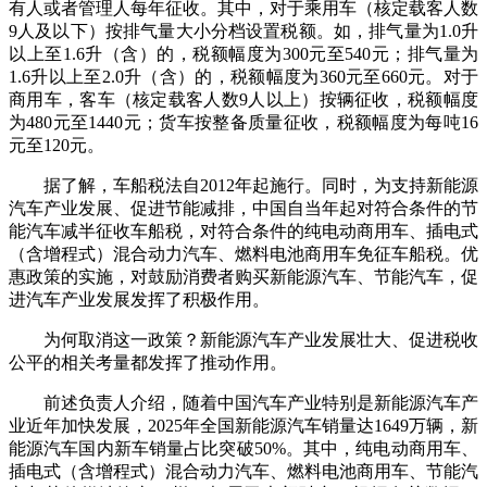
有人或者管理人每年征收。其中，对于乘用车（核定载客人数
9人及以下）按排气量大小分档设置税额。如，排气量为1.0升
以上至1.6升（含）的，税额幅度为300元至540元；排气量为
1.6升以上至2.0升（含）的，税额幅度为360元至660元。对于
商用车，客车（核定载客人数9人以上）按辆征收，税额幅度
为480元至1440元；货车按整备质量征收，税额幅度为每吨16
元至120元。
据了解，车船税法自2012年起施行。同时，为支持新能源
汽车产业发展、促进节能减排，中国自当年起对符合条件的节
能汽车减半征收车船税，对符合条件的纯电动商用车、插电式
（含增程式）混合动力汽车、燃料电池商用车免征车船税。优
惠政策的实施，对鼓励消费者购买新能源汽车、节能汽车，促
进汽车产业发展发挥了积极作用。
为何取消这一政策？新能源汽车产业发展壮大、促进税收
公平的相关考量都发挥了推动作用。
前述负责人介绍，随着中国汽车产业特别是新能源汽车产
业近年加快发展，2025年全国新能源汽车销量达1649万辆，新
能源汽车国内新车销量占比突破50%。其中，纯电动商用车、
插电式（含增程式）混合动力汽车、燃料电池商用车、节能汽