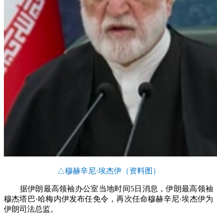
△穆赫辛尼·埃杰伊（资料图）
据伊朗最高领袖办公室当地时间5日消息，伊朗最高领袖
穆杰塔巴·哈梅内伊发布任免令，再次任命穆赫辛尼·埃杰伊为
伊朗司法总监。