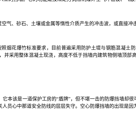
空气、砂石、土壤或金属等惰性介质产生的冲击波，或直接冲
按照烟花爆竹标准要求，目前普遍采用防护土堤与钢筋混凝土防
，并采用整体混凝土现浇，高度不低于挡墙内建筑物侧墙顶部
本该是一道保护工房的“盾牌”，但不堪一击的防爆挡墙却很可
关人员心中那道安全防线的层层失守。空心防爆挡墙的出现是因