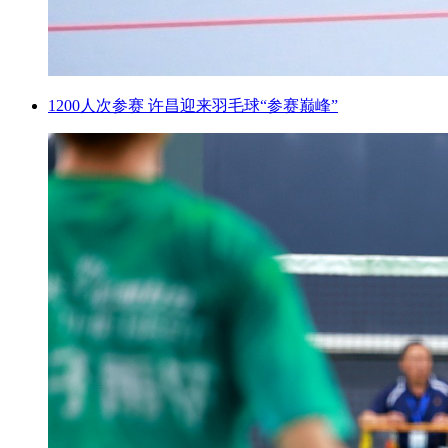
1200人次参赛 许昌迎来羽毛球“参赛巅峰”