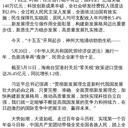
140万亿元；科技创新成果丰硕，全社会研发经费投入强度达
到2.8%；全过程人民民主深入发展，全面依法治国有效实
施；民生保障扎实稳固，居民人均可支配收入年均增长5.4%
……新发展理念引领作用全面彰显，构建新发展格局迈出重要
步伐，新质生产力稳步发展，高质量发展扎实推进。
今天，“十五五”开局起步，神州大地涌动勃勃生机——
5月20日，《中华人民共和国民营经济促进法》施行一
年，负面清单再“瘦身”，民营企业家干劲十足。
截至5月31日，海南自贸港封关后“零关税”政策进口货值
达26.45亿元，同比增长1.2倍。
习近平总书记强调：“贯彻新发展理念是新时代我国发展
壮大的必由之路。只要完整、准确、全面贯彻新发展理念，加
快构建新发展格局，推动高质量发展，加快实现科技自立自
强，我们就一定能够不断提高我国发展的竞争力和持续力，在
日趋激烈的国际竞争中把握主动、赢得未来。”
大势如潮，大道如砥。走过百年奋斗历程、实现第一个百
年奋斗目标，中国共产党团结带领全党全国各族人民，踏上全