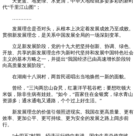
天更蓝、地更绿、水更清，中华大地绘就多姿多彩的新时
代“千里江山图”；
…………
发展理念是否对头，从根本上决定着发展成效乃至成败。
贯彻新发展理念，是关系中国发展全局的一场深刻变革。
立足新发展阶段，党的十九大把坚持创新、协调、绿色、
开放、共享的新发展理念作为新时代坚持和发展中国特色社会
主义的基本方略之一，并提出“我国经济已由高速增长阶段转
向高质量发展阶段”。
在湖南十八洞村，两首民谣唱出当地焕然一新的面貌。
曾经，“三沟两岔山旮旯，红薯洋芋苞谷粑；要想吃顿大
米饭，除非生病有娃娃。”如今，“苗家住在金银窝，绿水青山
资源多；通水通电又通路，个个过上好生活。”
新发展理念的价值引领照进现实。我国在更高质量、更有
效率、更加公平、更可持续、更为安全的发展之路上阔步前
行。
“十四五”时期，经济运行稳中有进，国内生产总值突破