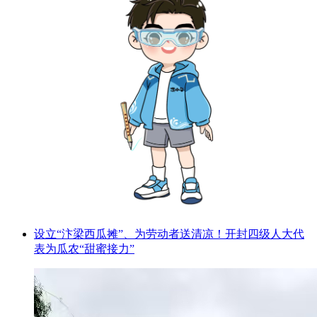
设立“汴梁西瓜摊”、为劳动者送清凉！开封四级人大代
表为瓜农“甜蜜接力”