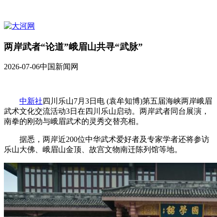
两岸武者“论道”峨眉山共寻“武脉”
2026-07-06
中国新闻网
中新社
四川乐山7月3日电 (袁牟知博)第五届海峡两岸峨眉
武术文化交流活动3日在四川乐山启动。两岸武者同台展演，
南拳的刚劲与峨眉武术的灵秀交替亮相。
据悉，两岸近200位中华武术爱好者及专家学者还将参访
乐山大佛、峨眉山金顶、故宫文物南迁陈列馆等地。