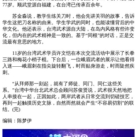
77岁。顺武堂源自福建，在台湾已传承百余年。
苏金淼说，教学生练关刀时，他会先讲关羽的故事，告诉
学生这把刀名称的由来。学生学武的同时，也能读懂背后的中
华文化。他还表示，台湾武术源自大陆，在岛内风格有些许变
化，但内在的武术精神是一致的。基于“同根”的对话，正是交
流最有意思的地方。
11岁的台湾武术学员许文恺在本次交流活动中展示了长拳
三路和梅花小梢子棍。下台后，一位峨眉武者的展示让他看得
入迷——峨眉刺在指尖旋转翻飞，时而贴身游走，时而陡然疾
刺。
“从拜师那一刻起，就有了师徒、同门、同仁这些关
系。”台湾中华台北武术总会顾问苏俊贤说，武术很天然地把
人串接在一起，正因如此，两岸武者从日常交流到切磋技艺，
再到一起触摸历史文脉，自然而然就会产生“不容易切割”的联
结。(完)
编辑：陈梦伊