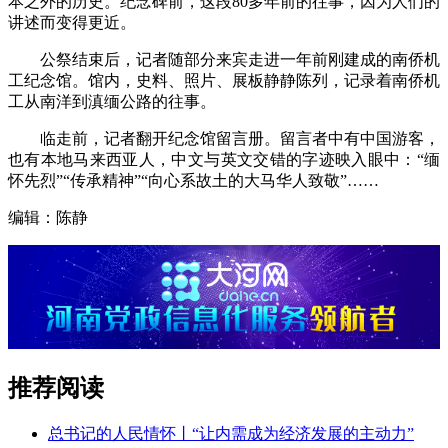
本之外的历史。纪念碑前，这段80多年前的往事，因为人们的
讲述而变得更近。
公祭结束后，记者随部分来宾走进一年前刚建成的南侨机
工纪念馆。馆内，史料、照片、展板静静陈列，记录着南侨机
工从南洋到滇缅公路的往事。
临走前，记者翻开纪念馆留言册。留言者中有中国游客，
也有本地马来西亚人，中文与英文交错的字迹映入眼中：“缅
怀先烈”“传承精神”“向心系故土的大马华人致敬”……
编辑：陈静
推荐阅读
总书记的人民情怀丨“让内需成为经济发展的主动力”