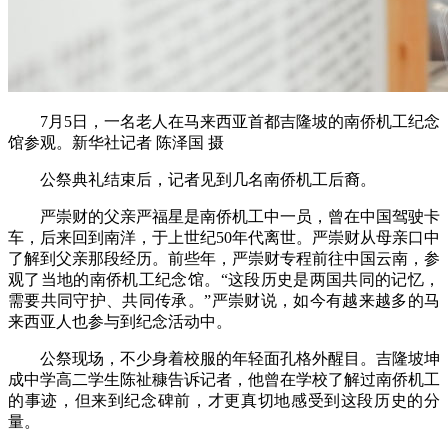
7月5日，一名老人在马来西亚首都吉隆坡的南侨机工纪念
馆参观。新华社记者 陈泽国 摄
公祭典礼结束后，记者见到几名南侨机工后裔。
严崇财的父亲严福星是南侨机工中一员，曾在中国驾驶卡
车，后来回到南洋，于上世纪50年代离世。严崇财从母亲口中
了解到父亲那段经历。前些年，严崇财专程前往中国云南，参
观了当地的南侨机工纪念馆。“这段历史是两国共同的记忆，
需要共同守护、共同传承。”严崇财说，如今有越来越多的马
来西亚人也参与到纪念活动中。
公祭现场，不少身着校服的年轻面孔格外醒目。吉隆坡坤
成中学高二学生陈祉穅告诉记者，他曾在学校了解过南侨机工
的事迹，但来到纪念碑前，才更真切地感受到这段历史的分
量。