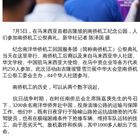
7月5日，在马来西亚首都吉隆坡的南侨机工纪念公园，人
们参加南侨机工公祭典礼。新华社记者 陈泽国 摄
纪念南洋华侨机工回国服务团（简称南侨机工）公祭典礼
当天在这里举行。南侨机工后裔以及来自马来西亚华人社团、
华文学校、中国驻马来西亚大使馆、在马中资企业等各方代表
约250人参加。此次活动由吉隆坡暨雪兰莪中华大会堂南侨机
工公祭工委会主办，84个华人社团参与。
南侨机工的历史，可以从两个数字说起。
抗日战争时期，在时任南侨总会主席陈嘉庚先生的号召
下，3200余名南洋华侨奔赴中国，投身滇缅公路的运输与保障
工作。他们中，既有日夜穿行于险峻山路抢运抗战物资的汽车
驾驶员，也有在极端困难条件下抢修车辆、维持车队运转的技
工。由于恶劣天气、敌机轰炸和疾病，其中1000多人献出了生
命。