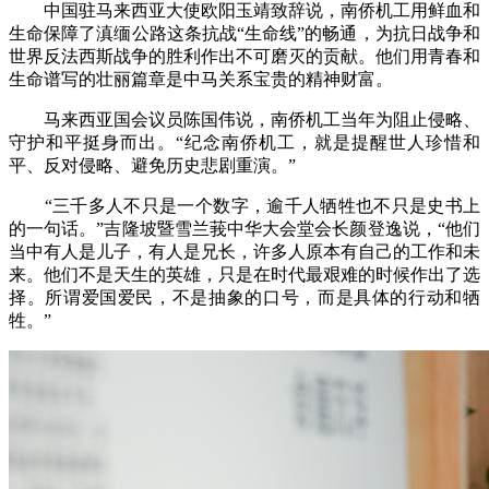
中国驻马来西亚大使欧阳玉靖致辞说，南侨机工用鲜血和
生命保障了滇缅公路这条抗战“生命线”的畅通，为抗日战争和
世界反法西斯战争的胜利作出不可磨灭的贡献。他们用青春和
生命谱写的壮丽篇章是中马关系宝贵的精神财富。
马来西亚国会议员陈国伟说，南侨机工当年为阻止侵略、
守护和平挺身而出。“纪念南侨机工，就是提醒世人珍惜和
平、反对侵略、避免历史悲剧重演。”
“三千多人不只是一个数字，逾千人牺牲也不只是史书上
的一句话。”吉隆坡暨雪兰莪中华大会堂会长颜登逸说，“他们
当中有人是儿子，有人是兄长，许多人原本有自己的工作和未
来。他们不是天生的英雄，只是在时代最艰难的时候作出了选
择。所谓爱国爱民，不是抽象的口号，而是具体的行动和牺
牲。”