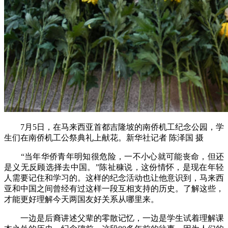
7月5日，在马来西亚首都吉隆坡的南侨机工纪念公园，学
生们在南侨机工公祭典礼上献花。新华社记者 陈泽国 摄
“当年华侨青年明知很危险，一不小心就可能丧命，但还
是义无反顾选择去中国。”陈祉穅说，这份情怀，是现在年轻
人需要记住和学习的。这样的纪念活动也让他意识到，马来西
亚和中国之间曾经有过这样一段互相支持的历史。了解这些，
才能更好理解今天两国友好关系从哪里来。
一边是后裔讲述父辈的零散记忆，一边是学生试着理解课