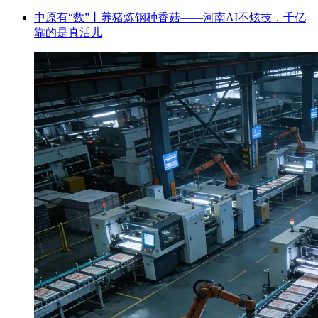
中原有“数”丨养猪炼钢种香菇——河南AI不炫技，千亿
靠的是真活儿