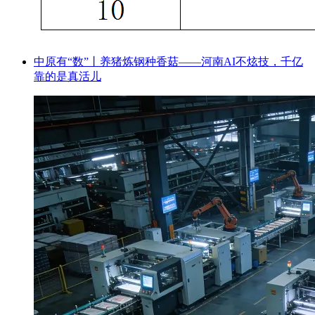
中原有“数”丨养猪炼钢种香菇——河南AI不炫技，千亿
靠的是真活儿