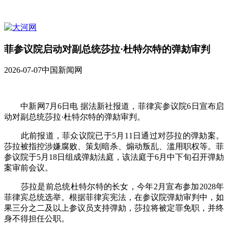
菲参议院启动对副总统莎拉·杜特尔特的弹劾审判
2026-07-07
中国新闻网
中新网7月6日电 据法新社报道，菲律宾参议院6日宣布启
动对副总统莎拉·杜特尔特的弹劾审判。
此前报道，菲众议院已于5月11日通过对莎拉的弹劾案。
莎拉被指控涉嫌腐败、策划暗杀、煽动叛乱、滥用职权等。菲
参议院于5月18日组成弹劾法庭，该法庭于6月中下旬召开弹劾
案审前会议。
莎拉是前总统杜特尔特的长女，今年2月宣布参加2028年
菲律宾总统选举。根据菲律宾宪法，在参议院弹劾审判中，如
果三分之二及以上参议员支持弹劾，莎拉将被定罪免职，并终
身不得担任公职。