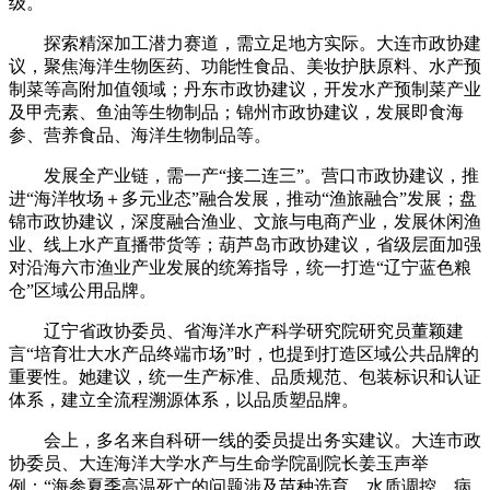
级。
探索精深加工潜力赛道，需立足地方实际。大连市政协建
议，聚焦海洋生物医药、功能性食品、美妆护肤原料、水产预
制菜等高附加值领域；丹东市政协建议，开发水产预制菜产业
及甲壳素、鱼油等生物制品；锦州市政协建议，发展即食海
参、营养食品、海洋生物制品等。
发展全产业链，需一产“接二连三”。营口市政协建议，推
进“海洋牧场＋多元业态”融合发展，推动“渔旅融合”发展；盘
锦市政协建议，深度融合渔业、文旅与电商产业，发展休闲渔
业、线上水产直播带货等；葫芦岛市政协建议，省级层面加强
对沿海六市渔业产业发展的统筹指导，统一打造“辽宁蓝色粮
仓”区域公用品牌。
辽宁省政协委员、省海洋水产科学研究院研究员董颖建
言“培育壮大水产品终端市场”时，也提到打造区域公共品牌的
重要性。她建议，统一生产标准、品质规范、包装标识和认证
体系，建立全流程溯源体系，以品质塑品牌。
会上，多名来自科研一线的委员提出务实建议。大连市政
协委员、大连海洋大学水产与生命学院副院长姜玉声举
例：“海参夏季高温死亡的问题涉及苗种选育、水质调控、病