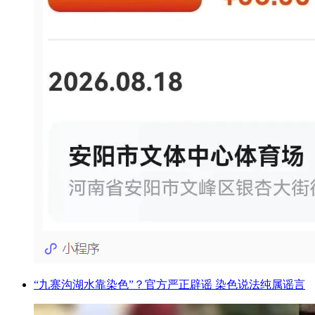
“九寨沟湖水靠染色”？官方严正辟谣 染色说法纯属谣言