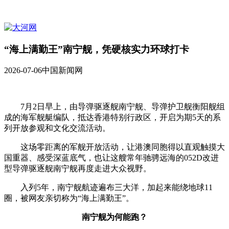
“海上满勤王”南宁舰，凭硬核实力环球打卡
2026-07-06
中国新闻网
7月2日早上，由导弹驱逐舰南宁舰、导弹护卫舰衡阳舰组
成的海军舰艇编队，抵达香港特别行政区，开启为期5天的系
列开放参观和文化交流活动。
这场零距离的军舰开放活动，让港澳同胞得以直观触摸大
国重器、感受深蓝底气，也让这艘常年驰骋远海的052D改进
型导弹驱逐舰南宁舰再度走进大众视野。
入列5年，南宁舰航迹遍布三大洋，加起来能绕地球11
圈，被网友亲切称为“海上满勤王”。
南宁舰为何能跑？