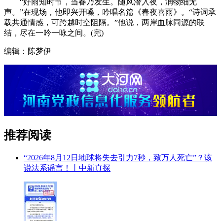
“好雨知时节，当春乃发生。随风潜入夜，润物细无
声。”在现场，他即兴开嗓，吟唱名篇《春夜喜雨》。“诗词承
载共通情感，可跨越时空阻隔。”他说，两岸血脉同源的联
结，尽在一吟一咏之间。(完)
编辑：陈梦伊
推荐阅读
“2026年8月12日地球将失去引力7秒，致万人死亡”？该
说法系谣言！丨中新真探