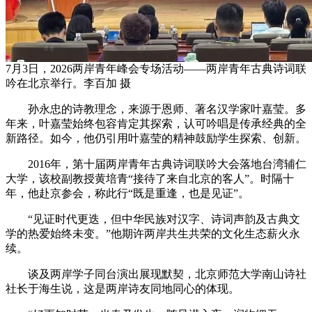
7月3日，2026两岸青年峰会专场活动——两岸青年古典诗词联
吟在北京举行。李百加 摄
孙永忠的诗教理念，来源于恩师、著名汉学家叶嘉莹。多
年来，叶嘉莹始终包容肯定其探索，认可吟唱是传承经典的全
新路径。如今，他仍引用叶嘉莹的精神鼓励学生探索、创新。
2016年，第十届两岸青年古典诗词联吟大会落地台湾辅仁
大学，该校副教授黄培青“接待了来自北京的客人”。时隔十
年，他赴京参会，称此行“既是重逢，也是见证”。
“见证时代更迭，但中华民族对汉字、诗词声韵及古典文
学的热爱始终未变。”他期许两岸共生共荣的文化生态薪火永
续。
谈及两岸学子同台演出展现默契，北京师范大学南山诗社
社长于海生说，这是两岸诗友同地同心的体现。