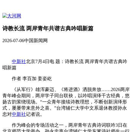
诗教长流 两岸青年共谱古典吟唱新篇
2026-07-06
中国新闻网
中新社
北京7月4日电 题：诗教长流 两岸青年共谱古典吟
唱新篇
作者 李百加 姜姿屹
《从军行》雄浑豪迈、《将进酒》洒脱奔放……2026两岸
青年峰会期间，两岸学子同台联袂，以吟唱演绎千古经典，悠
扬古韵萦绕现场。“一众青年接续诗教理想，不断创新演绎形
式，屡屡带来意外之喜。”台湾辅仁大学中文系退休教授孙永
忠对
中新社
记者说。
作为峰会的专场活动之一，两岸青年古典诗词联吟3日在
北京师范大学举办。孙永忠率台湾辅仁大学东篱诗社师生一行