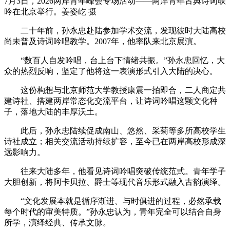
7月3日，2026两岸青年峰会专场活动——两岸青年古典诗词联
吟在北京举行。姜姿屹 摄
二十年前，孙永忠赴陆参加学术交流，发现彼时大陆高校
尚未普及诗词吟唱教学。2007年，他率队来北京展演。
“数百人自发吟唱，台上台下情绪共振。”孙永忠回忆，大
众的热烈反响，坚定了他将这一表演形式引入大陆的决心。
这份构想与北京师范大学教授康震一拍即合，二人商定共
建诗社、搭建两岸常态化交流平台，让诗词吟唱这颗文化种
子，落地大陆的丰厚沃土。
此后，孙永忠陆续促成南山、悠然、采菊等多所高校学生
诗社成立；相关交流活动持续扩容，至今已在两岸高校形成深
远影响力。
往来大陆多年，他看见诗词吟唱突破传统范式。青年学子
大胆创新，将阿卡贝拉、爵士等现代音乐形式融入古韵演绎。
“文化发展本就是循序渐进、与时俱进的过程，必然承载
每个时代的审美特质。”孙永忠认为，青年完全可以结合自身
所学，演绎经典、传承文脉。