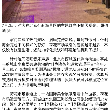
7月2日，游客在北京什刹海景区的主题灯光下拍照观光。屈伯
崴 摄
家门口成了热门景区，居民范传新说，每到节假日，什刹
海会亮起不同样式的彩灯，荷花市场吸引的游客越来越多，不
仅没有扰乱生活，还助力绿化景观和环境治理得到了提升。
针对晚间酒吧音乐声起，北京市西城区什刹海街道办事处
与蓟城山水集团共建共治的“什刹海智能运营管理平台”今年5
月上线了“智慧噪音监测系统”模块，通过AI识别24小时采集声
场数据与噪音类型，为快速处置留存客观的分贝数据。这套系
统把环境分贝实时推送到管理终端，执法人员可以根据定位直
接上门，大大缩短响应时间。
荷花市场步道上，一场国际美食展吸引着中外游客。荷花
市场运营管理方、蓟城山水集团三海投资公司副总经理闫忠介
绍，近年来这里举办了“什刹海汉服节”“什刹海观荷节”等品牌
活动。夜幕降临，水岸商铺在柔和灯光下共同组成充满活力的