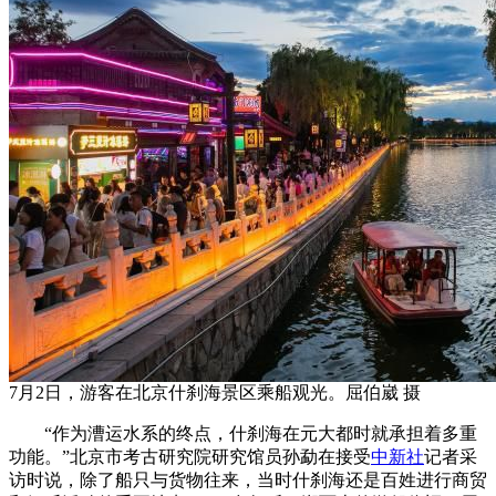
7月2日，游客在北京什刹海景区乘船观光。屈伯崴 摄
“作为漕运水系的终点，什刹海在元大都时就承担着多重
功能。”北京市考古研究院研究馆员孙勐在接受
中新社
记者采
访时说，除了船只与货物往来，当时什刹海还是百姓进行商贸