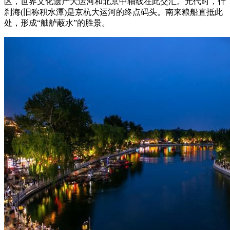
区，世界文化遗产大运河和北京中轴线在此交汇。元代时，什
刹海(旧称积水潭)是京杭大运河的终点码头。南来粮船直抵此
处，形成“舳舻蔽水”的胜景。