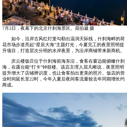
7月2日，夜幕下的北京什刹海景区。屈伯崴 摄
如今，沿岸古风红灯笼勾勒出温润天际线，什刹海畔的荷
花市场步道亮起“星辰大海”主题灯光，今夏完工的夜景照明提
升项目，打造层次分明的水岸夜景，为沿岸商铺带来新商机。
庆云楼饭庄位于什刹海前海东沿，食客在窗边能俯瞰什刹
海，在露台能“打卡”钟鼓楼。该店主理人屈凡晰说，夜景照明
提升增大了店铺辨识度，也让食客拍出更美的照片。饭店的营
业时间延长至22时，今年入夏后夜间客流量较去年同期增长约
两成。